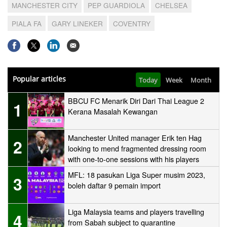
MANCHESTER CITY
PEP GUARDIOLA
CHELSEA
PIALA FA
GARY LINEKER
COVENTRY
Popular articles
Today
Week
Month
BBCU FC Menarik Diri Dari Thai League 2
1
Kerana Masalah Kewangan
Manchester United manager Erik ten Hag
2
looking to mend fragmented dressing room
with one-to-one sessions with his players
MFL: 18 pasukan Liga Super musim 2023,
3
boleh daftar 9 pemain import
Liga Malaysia teams and players travelling
4
from Sabah subject to quarantine