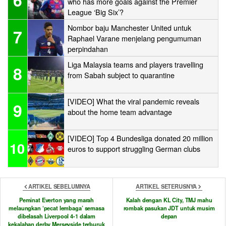
who has more goals against the Premier
League ‘Big Six’?
Nombor baju Manchester United untuk
7
Raphael Varane menjelang pengumuman
perpindahan
Liga Malaysia teams and players travelling
8
from Sabah subject to quarantine
[VIDEO] What the viral pandemic reveals
9
about the home team advantage
[VIDEO] Top 4 Bundesliga donated 20 million
10
euros to support struggling German clubs
ARTIKEL SEBELUMNYA
ARTIKEL SETERUSNYA
Peminat Everton yang marah
Kalah dengan KL City, TMJ mahu
melaungkan ‘pecat lembaga’ semasa
rombak pasukan JDT untuk musim
dibelasah Liverpool 4-1 dalam
depan
kekalahan derby Merseyside terburuk