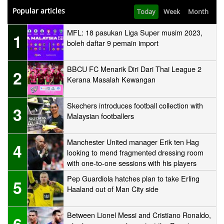
Popular articles
Today
Week
Month
MFL: 18 pasukan Liga Super musim 2023,
1
boleh daftar 9 pemain import
BBCU FC Menarik Diri Dari Thai League 2
2
Kerana Masalah Kewangan
Skechers introduces football collection with
3
Malaysian footballers
Manchester United manager Erik ten Hag
4
looking to mend fragmented dressing room
with one-to-one sessions with his players
Pep Guardiola hatches plan to take Erling
5
Haaland out of Man City side
Between Lionel Messi and Cristiano Ronaldo,
6