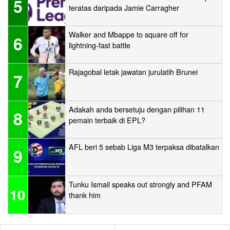
5
teratas daripada Jamie Carragher
Walker and Mbappe to square off for
6
lightning-fast battle
Rajagobal letak jawatan jurulatih Brunei
7
Adakah anda bersetuju dengan pilihan 11
8
pemain terbaik di EPL?
AFL beri 5 sebab Liga M3 terpaksa dibatalkan
9
Tunku Ismail speaks out strongly and PFAM
10
thank him