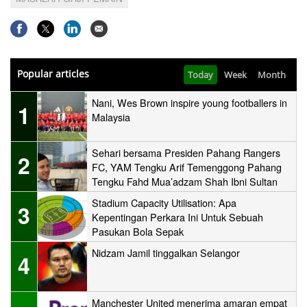
Popular articles
Today
Week
Month
Nani, Wes Brown inspire young footballers in
1
Malaysia
Sehari bersama Presiden Pahang Rangers
2
FC, YAM Tengku Arif Temenggong Pahang
Tengku Fahd Mua’adzam Shah Ibni Sultan
Haji Ahmad Shah
Stadium Capacity Utilisation: Apa
3
Kepentingan Perkara Ini Untuk Sebuah
Pasukan Bola Sepak
Nidzam Jamil tinggalkan Selangor
4
Manchester United menerima amaran empat