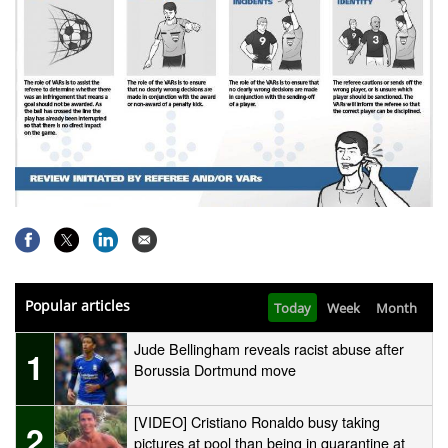
Popular articles
Today
Week
Month
Jude Bellingham reveals racist abuse after
1
Borussia Dortmund move
[VIDEO] Cristiano Ronaldo busy taking
2
pictures at pool than being in quarantine at