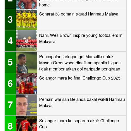
home
Senarai 38 pemain skuad Harimau Malaya
3
Nani, Wes Brown inspire young footballers in
4
Malaysia
Pencapaian jaringan gol Marseille untuk
5
Mason Greenwood dinafikan apabila Ligue 1
tidak membenarkan gol daripada pengiraan
Selangor mara ke final Challenge Cup 2025
6
Pemain warisan Belanda bakal wakili Harimau
7
Malaya
Selangor mara ke separuh akhir Challenge
8
Cup