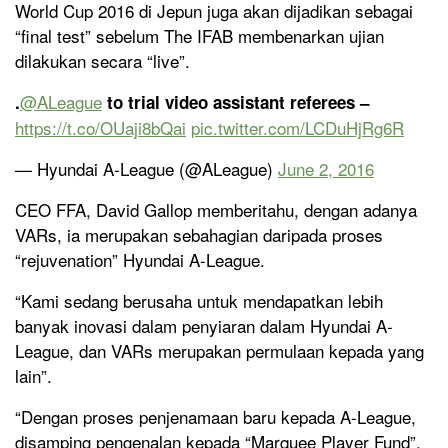
World Cup 2016 di Jepun juga akan dijadikan sebagai
“final test” sebelum The IFAB membenarkan ujian
dilakukan secara “live”.
@ALeague
.
to trial video assistant referees –
https://t.co/OUaji8bQai
pic.twitter.com/LCDuHjRg6R
— Hyundai A-League (@ALeague)
June 2, 2016
CEO FFA, David Gallop memberitahu, dengan adanya
VARs, ia merupakan sebahagian daripada proses
“rejuvenation” Hyundai A-League.
“Kami sedang berusaha untuk mendapatkan lebih
banyak inovasi dalam penyiaran dalam Hyundai A-
League, dan VARs merupakan permulaan kepada yang
lain”.
“Dengan proses penjenamaan baru kepada A-League,
disamping pengenalan kepada “Marquee Player Fund”,