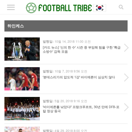
하인케스
10월 14, 2018 11:00 오전
발행일:
[카드 뉴스] ‘신의 한 수’ 시즌 중 부임해 팀을 구한 ‘특급
소방수’ 감독 모음
10월 7, 2018 9:56 오전
발행일:
‘분데스리가의 압도적 1강’ 바이에른이 심상치 않다
5월 20, 2018 9:16 오전
발행일:
‘바이에른를 낚았다!’ 프랑크푸르트, 30년 만에 DFB-포
칼 정상 등극
4월 29, 2018 8:00 오전
발행일: