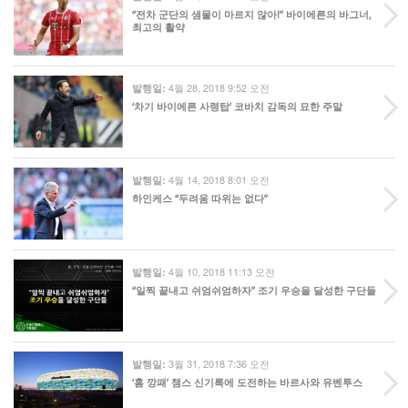
“전차 군단의 샘물이 마르지 않아!” 바이에른의 바그너,
최고의 활약
4월 28, 2018 9:52 오전
발행일:
‘차기 바이에른 사령탑’ 코바치 감독의 묘한 주말
4월 14, 2018 8:01 오전
발행일:
하인케스 “두려움 따위는 없다”
4월 10, 2018 11:13 오전
발행일:
“일찍 끝내고 쉬엄쉬엄하자” 조기 우승을 달성한 구단들
3월 31, 2018 7:36 오전
발행일:
‘홈 깡패’ 챔스 신기록에 도전하는 바르사와 유벤투스