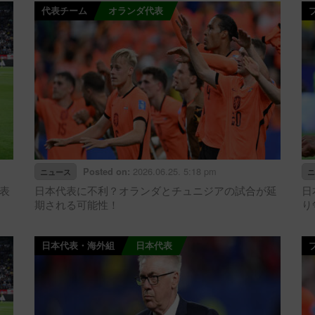
代表チーム
オランダ代表
2026.06.25. 5:18 pm
Posted on:
ニュース
ニ
表
日本代表に不利？オランダとチュニジアの試合が延
日
期される可能性！
り
日本代表・海外組
日本代表