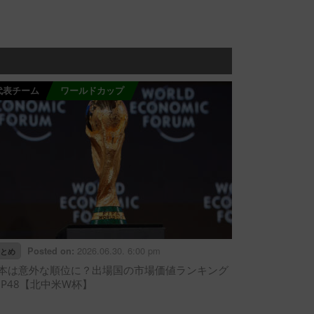
代表チーム
ワールドカップ
2026.06.30. 6:00 pm
Posted on:
とめ
本は意外な順位に？出場国の市場価値ランキング
OP48【北中米W杯】