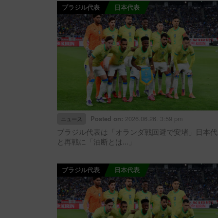
ブラジル代表
日本代表
2026.06.26. 3:59 pm
Posted on:
ニュース
ブラジル代表は「オランダ戦回避で安堵」日本代
と再戦に「油断とは…」
ブラジル代表
日本代表