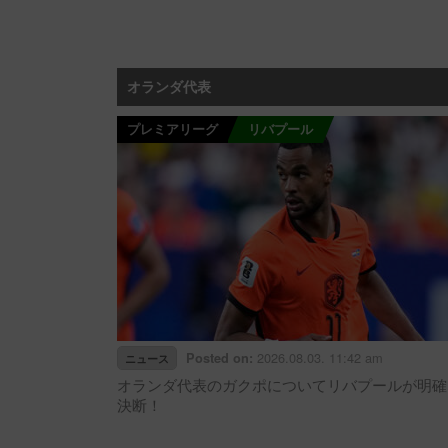
オランダ代表
プレミアリーグ
リバプール
2026.08.03. 11:42 am
Posted on:
ニュース
オランダ代表のガクポについてリバプールが明確
決断！