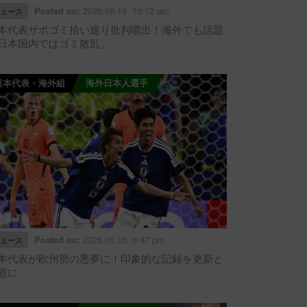
2026.06.19. 10:12 am
Posted on:
ュース
本代表サポゴミ拾い巡り批判噴出！海外でも話題
日本国内ではゴミ散乱」
日本代表・海外組
海外日本人選手
2026.06.15. 6:47 pm
Posted on:
ュース
本代表が欧州勢の悪夢に！印象的な記録を更新と
題に