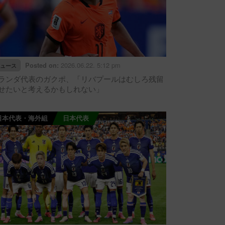
2026.06.22. 5:12 pm
Posted on:
ュース
ランダ代表のガクポ、「リバプールはむしろ残留
せたいと考えるかもしれない」
日本代表・海外組
日本代表