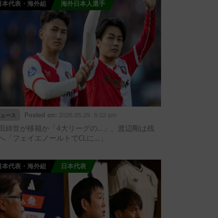
日本代表・海外組
海外日本人選手
2026.05.29. 6:22 pm
Posted on:
ュース
田綺世が移籍か「4大リーグの…」、渡辺剛は残
へ「フェイエノールトでCLに…」
日本代表・海外組
日本代表