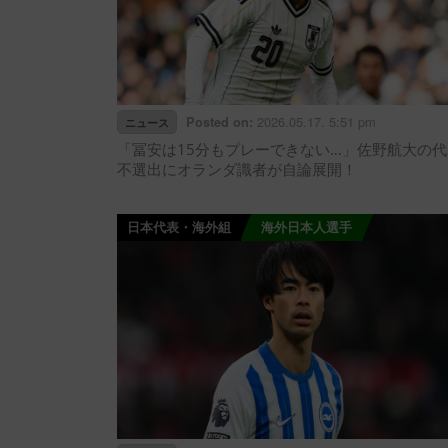
2026.05.17. 5:51 pm
Posted on:
ニュース
「冨安は15分もプレーできない…」佐野航大の代
不選出にオランダ識者が自論展開！
日本代表・海外組
海外日本人選手