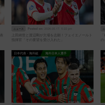
2026.05.17. 5:22 pm
Posted on:
ニュース
ニ
表
上田綺世と渡辺剛が欠場を志願！フェイエノールト
「
指揮官「その要望を受け入れた」
の
日本代表・海外組
海外日本人選手