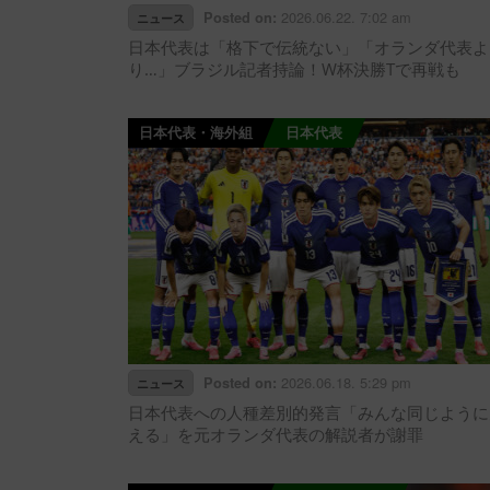
2026.06.22. 7:02 am
Posted on:
ニュース
日本代表は「格下で伝統ない」「オランダ代表よ
り…」ブラジル記者持論！W杯決勝Tで再戦も
日本代表・海外組
日本代表
2026.06.18. 5:29 pm
Posted on:
ニュース
日本代表への人種差別的発言「みんな同じように
える」を元オランダ代表の解説者が謝罪