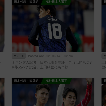
日本代表・海外組
海外日本人選手
2026.06.14. 8:02 pm
Posted on:
ニュース
ニ
ー
オランダ人記者、日本代表を酷評「これは勝ち点3
上
を取るべき試合」上田綺世にも辛辣
留
日本代表・海外組
海外日本人選手