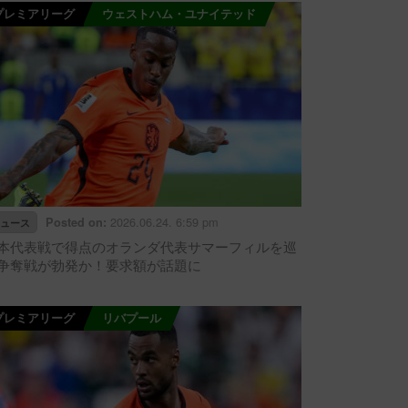
プレミアリーグ
ウェストハム・ユナイテッド
2026.06.24. 6:59 pm
Posted on:
ュース
本代表戦で得点のオランダ代表サマーフィルを巡
争奪戦が勃発か！要求額が話題に
プレミアリーグ
リバプール