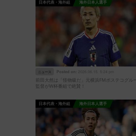
日本代表・海外組
海外日本人選手
2026.06.15. 5:24 pm
Posted on:
ニュース
前田大然は「怪物級だ」元横浜FMポステコグル
監督がW杯番組で絶賛！
日本代表・海外組
海外日本人選手