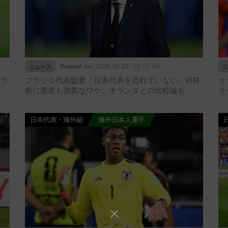
2026.06.23. 10:10 am
Posted on:
ニュース
ニ
オラ
ブラジル代表監督「日本代表を恐れていない」W杯
オ
前に黒星も強気なワケ。オランダとの比較論も
さ
日本代表・海外組
海外日本人選手