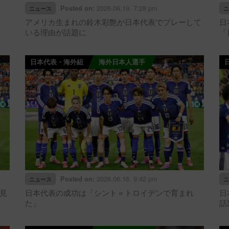
2026.06.19. 7:28 pm
Posted on:
ニュース
ニ
アメリカ生まれの鈴木彩艶が日本代表でプレーして
日
いる理由が話題に
「
日本代表・海外組
海外日本人選手
2026.06.16. 9:42 pm
Posted on:
ニュース
ニ
見
日本代表の成功は「シント＝トロイデンで育まれ
日
た」
話