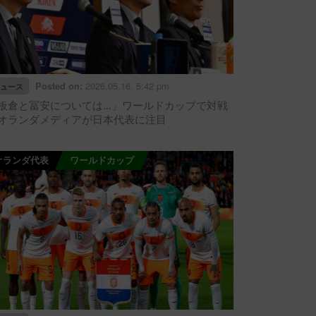
2026.05.16. 5:42 pm
Posted on:
ュース
板倉と冨安については…」ワールドカップで対戦
オランダメディアが日本代表に注目
オランダ代表
ワールドカップ