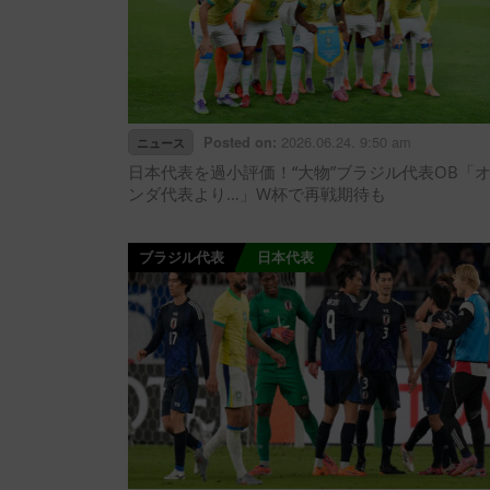
2026.06.24. 9:50 am
Posted on:
ニュース
日本代表を過小評価！“大物”ブラジル代表OB「
ンダ代表より…」W杯で再戦期待も
ブラジル代表
日本代表