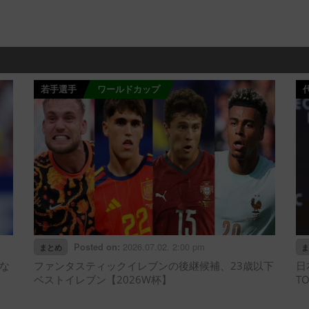
若手選手
ワールドカップ
2026.07.02. 2:00 pm
Posted on:
まとめ
ま
な
ファンタスティックイレブンの後継候補、23歳以下
日
ベストイレブン【2026W杯】
T