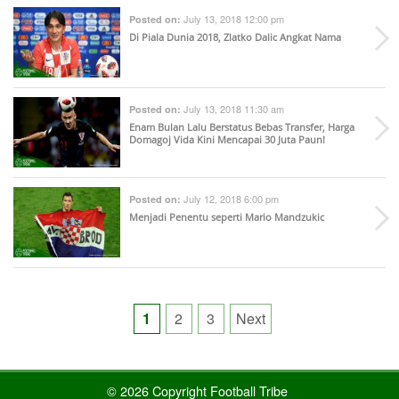
July 13, 2018 12:00 pm
Posted on:
Di Piala Dunia 2018, Zlatko Dalic Angkat Nama
July 13, 2018 11:30 am
Posted on:
Enam Bulan Lalu Berstatus Bebas Transfer, Harga
Domagoj Vida Kini Mencapai 30 Juta Paun!
July 12, 2018 6:00 pm
Posted on:
Menjadi Penentu seperti Mario Mandzukic
Posts
1
2
3
Next
pagination
© 2026 Copyright Football Tribe