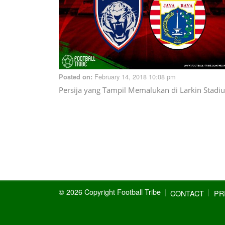
February 14, 2018 10:08 pm
Posted on:
Persija yang Tampil Memalukan di Larkin Stadi
© 2026 Copyright Football Tribe
CONTACT
PR