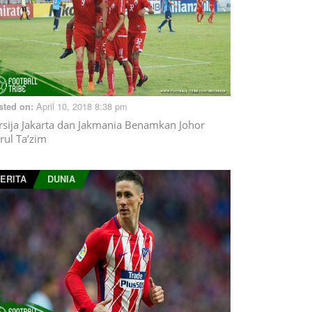
April 10, 2018 8:38 pm
sted on:
rsija Jakarta dan Jakmania Benamkan Johor
rul Ta’zim
ERITA
DUNIA