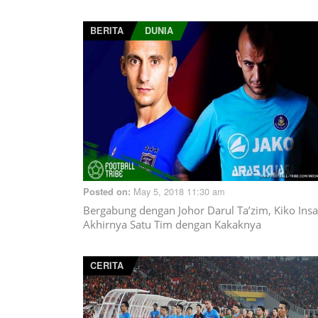
BERITA
DUNIA
May 5, 2018 11:30 am
Posted on:
Bergabung dengan Johor Darul Ta’zim, Kiko Insa
Akhirnya Satu Tim dengan Kakaknya
CERITA