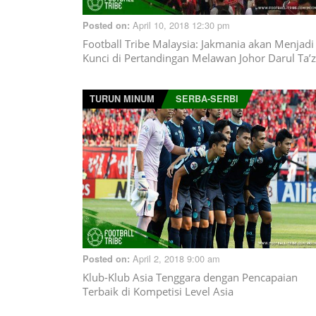
April 10, 2018 12:30 pm
Posted on:
Football Tribe Malaysia: Jakmania akan Menjadi
Kunci di Pertandingan Melawan Johor Darul Ta’
TURUN MINUM
SERBA-SERBI
April 2, 2018 9:00 am
Posted on:
Klub-Klub Asia Tenggara dengan Pencapaian
Terbaik di Kompetisi Level Asia