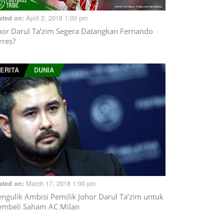
April 2, 2018 1:00 pm
sted on:
hor Darul Ta’zim Segera Datangkan Fernando
rres?
ERITA
DUNIA
March 17, 2018 1:00 pm
sted on:
ngulik Ambisi Pemilik Johor Darul Ta’zim untuk
mbeli Saham AC Milan