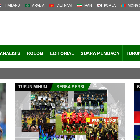
THAILAND
ARABIA
VIETNAM
IRAN
KOREA
MONGO
ANALISIS
KOLOM
EDITORIAL
SUARA PEMBACA
TURU
TURUN MINUM
SERBA-SERBI
S