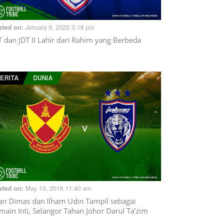
January 9, 2020 3:18 pm
sted on:
T dan JDT II Lahir dari Rahim yang Berbeda
ERITA
DUNIA
May 13, 2018 11:40 am
sted on:
an Dimas dan Ilham Udin Tampil sebagai
main Inti, Selangor Tahan Johor Darul Ta’zim