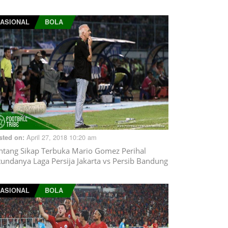
ASIONAL
BOLA
April 27, 2018 10:20 am
sted on:
ntang Sikap Terbuka Mario Gomez Perihal
tundanya Laga Persija Jakarta vs Persib Bandung
ASIONAL
BOLA