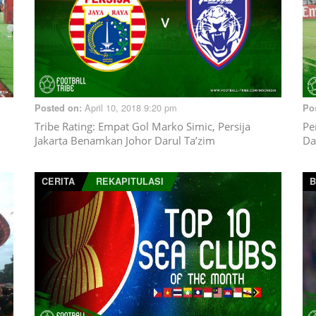
April 10, 2018 9:20 pm
Posted on:
Po
Tribe Rating: Empat Gol Marko Simic, Persija
Pe
Jakarta Benamkan Johor Darul Ta’zim
Da
CERITA
REKAPITULASI
B