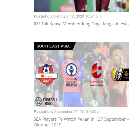
February 12, 2020 10:24 pm
Posted on:
JDT Tak Kuasa Membendung Daya Magis Iniesta
SOUTHEAST ASIA
September 27, 2019 4:00 pm
Posted on:
SEA Players To Watch Pekan Ini: 27 September –
Oktober 2019