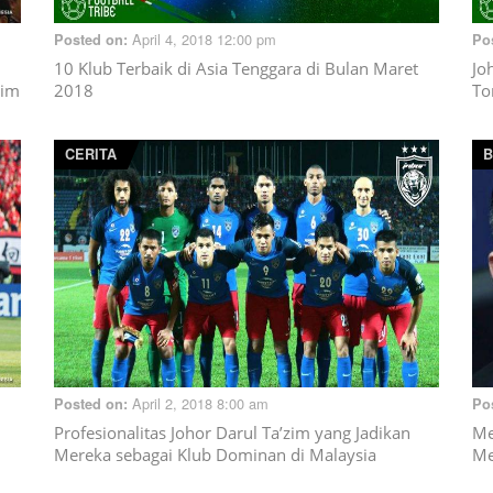
April 4, 2018 12:00 pm
Posted on:
Po
10 Klub Terbaik di Asia Tenggara di Bulan Maret
Jo
zim
2018
To
CERITA
B
April 2, 2018 8:00 am
Posted on:
Po
Profesionalitas Johor Darul Ta’zim yang Jadikan
Me
Mereka sebagai Klub Dominan di Malaysia
Me