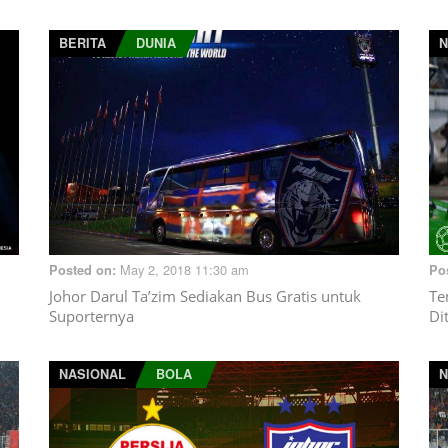
BERITA
DUNIA
N
May 2, 2018 11:30 am
Posted on:
Po
Johor Darul Ta’zim Sediakan Bus Gratis untuk
Te
Suporternya
Di
NASIONAL
BOLA
N