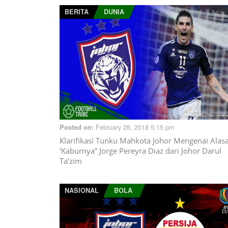
BERITA
DUNIA
February 28, 2018 5:15 pm
Posted on:
Klarifikasi Tunku Mahkota Johor Mengenai Alas
‘Kaburnya” Jorge Pereyra Diaz dari Johor Darul
Ta’zim
NASIONAL
BOLA