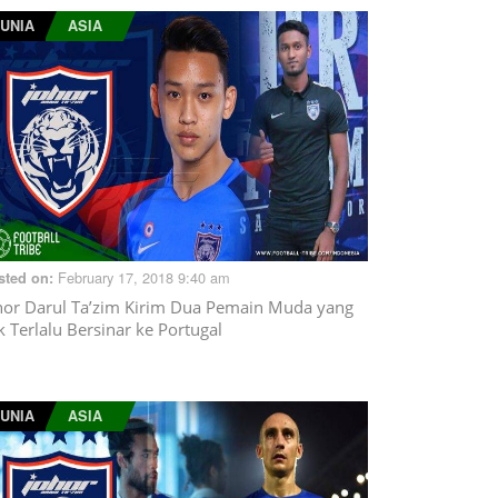
UNIA
ASIA
February 17, 2018 9:40 am
sted on:
hor Darul Ta’zim Kirim Dua Pemain Muda yang
k Terlalu Bersinar ke Portugal
UNIA
ASIA