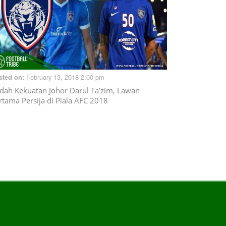
February 13, 2018 2:00 pm
sted on:
dah Kekuatan Johor Darul Ta’zim, Lawan
rtama Persija di Piala AFC 2018