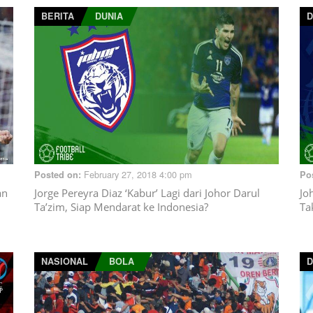
BERITA
DUNIA
D
February 27, 2018 4:00 pm
Posted on:
Po
an
Jorge Pereyra Diaz ‘Kabur’ Lagi dari Johor Darul
Jo
Ta’zim, Siap Mendarat ke Indonesia?
Ta
NASIONAL
BOLA
D