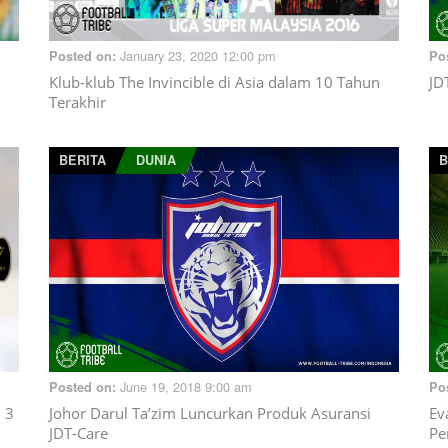
January 23, 2020 12:00 pm
Posted on:
Po
Klub-klub The Invincible di Asia dalam 10 Tahun
JD
Terakhir
BERITA
DUNIA
B
June 19, 2018 9:00 am
Posted on:
Po
 3
Johor Darul Ta’zim Luncurkan Produk Asuransi
Ev
JDT-Care
Pe