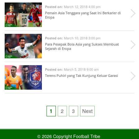
March 12, 2018 4:00 pm
Posted on:
Pemain Asia Tenggara yang Saat Ini Berkarier di
Eropa
March 10, 2018 3:00 pm
Posted on:
Para Pesepak Bola Asia yang Sukses Membuat
Sejarah di Eropa
March 5, 2018 9:00 am
Posted on:
Terens Puhiri yang Tak Kunjung Keluar Garasi
Posts
1
2
3
Next
pagination
© 2026 Copyright Football Tribe