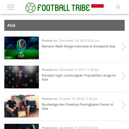
Asia
December 16, 2019 8:24 pm
Posted on:
Menanti Wakil Ketiga Indonesia di Kompetisi Asia
December 4, 2019 11:30 pm
Posted on:
Ronaldo Ingin Lambungkan Popularitas LaLiga ke
Asia
October 18, 2018 11:45 am
Posted on:
Bundesliga dan Pesatnya Peningkatan Pamor di
Asia
September 3, 2018 2:00 pm
Posted on: