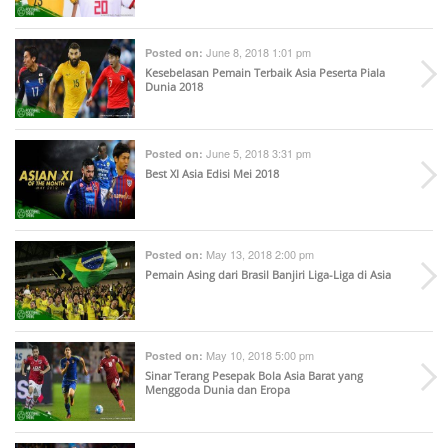
June 8, 2018 1:01 pm
Posted on:
Kesebelasan Pemain Terbaik Asia Peserta Piala
Dunia 2018
June 5, 2018 3:31 pm
Posted on:
Best XI Asia Edisi Mei 2018
May 13, 2018 2:00 pm
Posted on:
Pemain Asing dari Brasil Banjiri Liga-Liga di Asia
May 10, 2018 5:00 pm
Posted on:
Sinar Terang Pesepak Bola Asia Barat yang
Menggoda Dunia dan Eropa