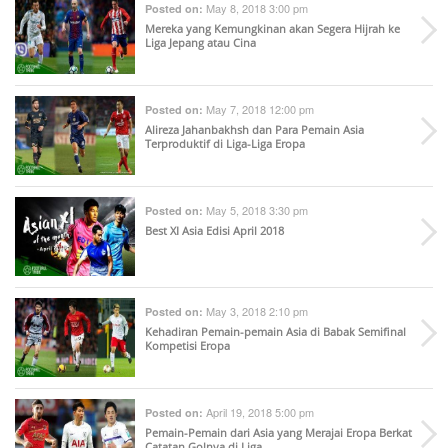
May 8, 2018 3:00 pm
Posted on:
Mereka yang Kemungkinan akan Segera Hijrah ke
Liga Jepang atau Cina
May 7, 2018 12:00 pm
Posted on:
Alireza Jahanbakhsh dan Para Pemain Asia
Terproduktif di Liga-Liga Eropa
May 5, 2018 3:30 pm
Posted on:
Best XI Asia Edisi April 2018
May 3, 2018 2:10 pm
Posted on:
Kehadiran Pemain-pemain Asia di Babak Semifinal
Kompetisi Eropa
April 19, 2018 5:00 pm
Posted on:
Pemain-Pemain dari Asia yang Merajai Eropa Berkat
Catatan Golnya di Liga