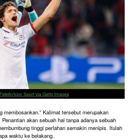
idelin/Icon Sport via Getty Images
g membosankan.” Kalimat tersebut merupakan
a. Penantian akan sebuah hal tanpa adanya sebuah
embumbung tinggi perlahan semakin menipis. Itulah
apa waktu ke belakang.