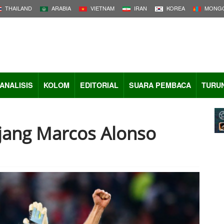
THAILAND
ARABIA
VIETNAM
IRAN
KOREA
MONGO
ANALISIS
KOLOM
EDITORIAL
SUARA PEMBACA
TURU
jang Marcos Alonso