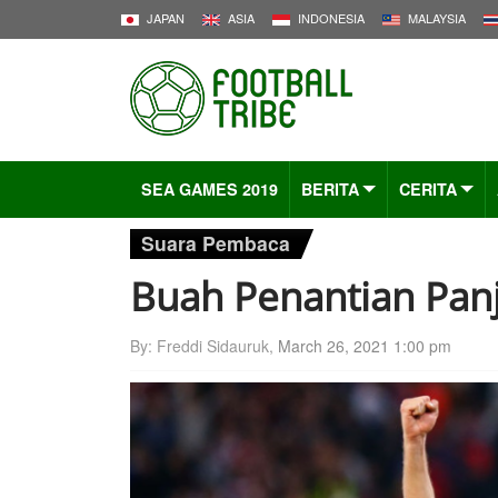
JAPAN
ASIA
INDONESIA
MALAYSIA
SEA GAMES 2019
BERITA
CERITA
Suara Pembaca
Buah Penantian Pan
By: Freddi Sidauruk,
March 26, 2021 1:00 pm