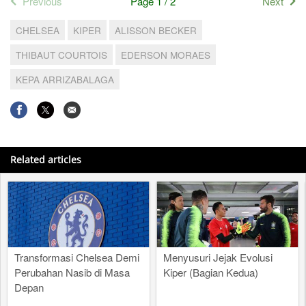
Previous
Page 1 / 2
Next
CHELSEA
KIPER
ALISSON BECKER
THIBAUT COURTOIS
EDERSON MORAES
KEPA ARRIZABALAGA
Related articles
Transformasi Chelsea Demi
Menyusuri Jejak Evolusi
Perubahan Nasib di Masa
Kiper (Bagian Kedua)
Depan