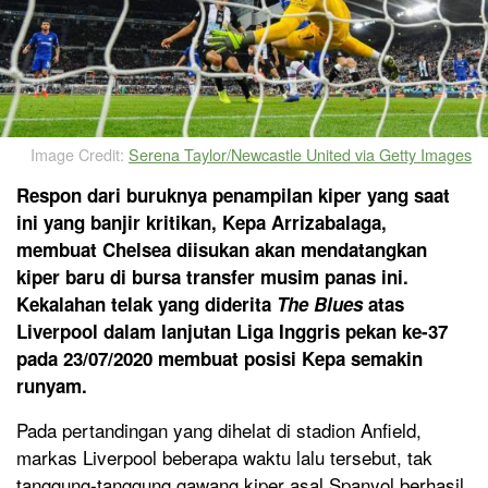
Image Credit:
Serena Taylor/Newcastle United via Getty Images
Respon dari buruknya penampilan kiper yang saat
ini yang banjir kritikan, Kepa Arrizabalaga,
membuat Chelsea diisukan akan mendatangkan
kiper baru di bursa transfer musim panas ini.
Kekalahan telak yang diderita
The Blues
atas
Liverpool dalam lanjutan Liga Inggris pekan ke-37
pada 23/07/2020 membuat posisi Kepa semakin
runyam.
Pada pertandingan yang dihelat di stadion Anfield,
markas Liverpool beberapa waktu lalu tersebut, tak
tanggung-tanggung gawang kiper asal Spanyol berhasil