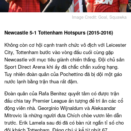
Image Credit: Goal, Squawka
Newcastle 5-1 Tottenham Hotspurs (2015-2016)
Không còn cơ hội cạnh tranh chức vô địch với Leicester
City, Tottenham bước vào vòng đấu cuối cùng gặp
Newcastle với mục tiêu giành chiến thắng. Đội chủ sân
Sport Direct Arena khi ấy đã chắc chắn xuống hạng.
Tuy nhiên đoàn quân của Pochettino đã bị dội một gáo
nước lạnh bằng trận thua rất đậm.
Đoàn quân của Rafa Benitez quyết tâm có được trận
đấu chia tay Premier League ấn tượng để tri ân các cổ
động viên nhà. Georginio Wijnaldum và Aleksandar
Mitrovic là những người đưa Chích chòe vươn lên dẫn
trước. Erik Lamela sau đó đã có bàn rút ngắn tỉ số cho
đội khách Tottenham. Đáng chú ý kể từ phút 67