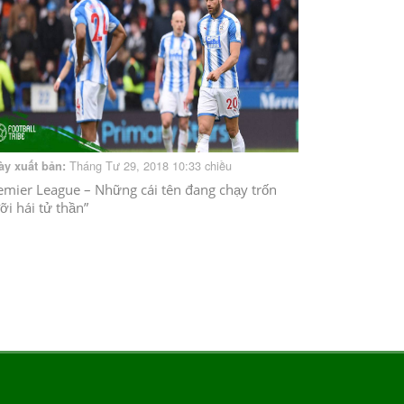
Tháng Tư 29, 2018 10:33 chiều
ày xuất bản:
emier League – Những cái tên đang chạy trốn
ưỡi hái tử thần”