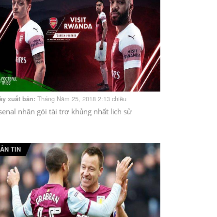
Tháng Năm 25, 2018 2:13 chiều
ày xuất bản:
senal nhận gói tài trợ khủng nhất lịch sử
ẢN TIN