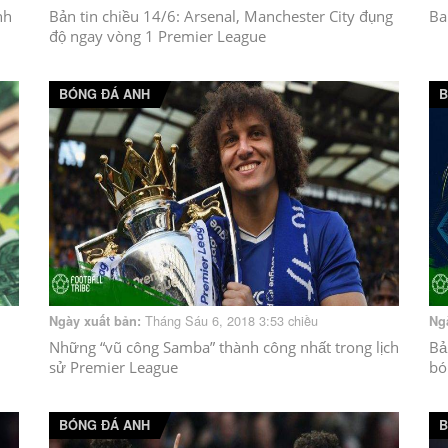
nh
Bản tin chiều 14/6: Arsenal, Manchester City đụng
Ba
độ ngay vòng 1 Premier League
BÓNG ĐÁ ANH
B
Tháng Sáu 6, 2018 3:53 chiều
Ngày xuất bản:
Ng
Những “vũ công Samba” thành công nhất trong lịch
Bả
sử Premier League
bó
BÓNG ĐÁ ANH
B