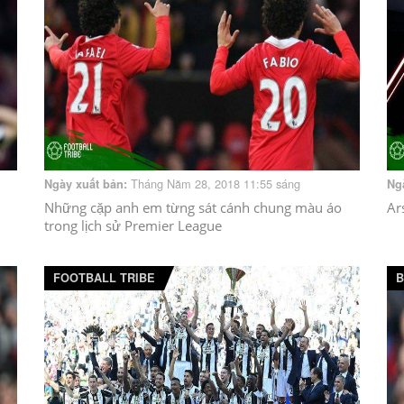
Tháng Năm 28, 2018 11:55 sáng
Ngày xuất bản:
Ng
Những cặp anh em từng sát cánh chung màu áo
Ar
trong lịch sử Premier League
FOOTBALL TRIBE
B