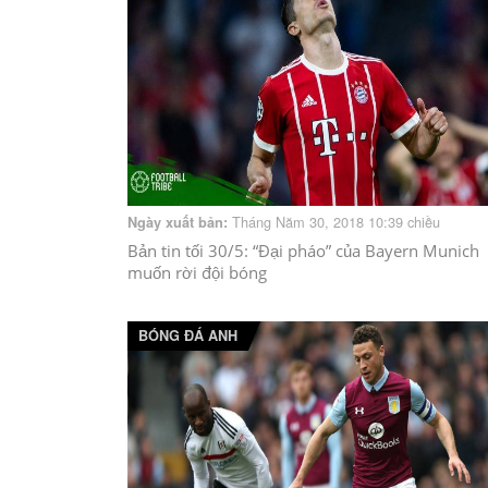
Tháng Năm 30, 2018 10:39 chiều
Ngày xuất bản:
Bản tin tối 30/5: “Đại pháo” của Bayern Munich
muốn rời đội bóng
BÓNG ĐÁ ANH