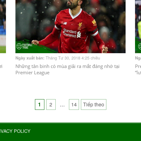
Tháng Tư 30, 2018 4:25 chiều
Ngày xuất bản:
Ng
ơi
Những tân binh có mùa giải ra mắt đáng nhớ tại
Pr
Premier League
“l
Posts
1
2
…
14
Tiếp theo
pagination
IVACY POLICY