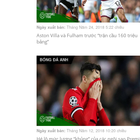
Tháng Năm 24, 2018 5:22 chiều
Ngày xuất bản:
Aston Villa và Fulham trước “trận cầu 160 triệu
bảng”
BÓNG ĐÁ ANH
Tháng Năm 12, 2018 10:20 chiều
Ngày xuất bản:
Hé lộ mức lương “khủng” của các ngôi sao Premi