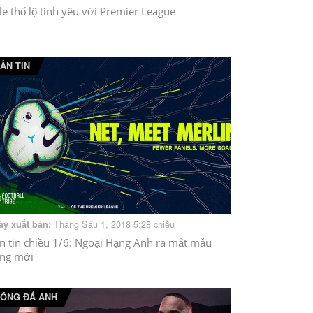
le thổ lộ tình yêu với Premier League
ẢN TIN
Tháng Sáu 1, 2018 5:28 chiều
ày xuất bản:
n tin chiều 1/6: Ngoại Hạng Anh ra mắt mẫu
ng mới
ÓNG ĐÁ ANH