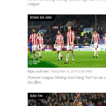
League
BÓNG ĐÁ ANH
Tháng Năm 8, 2018 2:36 chiều
Ngày xuất bản:
Premier League: Những món hàng “hot” từ các 
tàu đắm
BẢN TIN