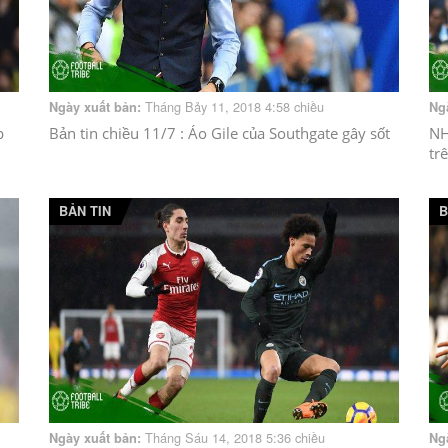
Tháng Bảy 11, 2018 4:58 chiều
Ngày xuất bản:
Ng
p
Bản tin chiều 11/7 : Áo Gile của Southgate gây sốt
NH
tr
BẢN TIN
B
Tháng Sáu 14, 2018 5:36 chiều
Ngày xuất bản:
Ng