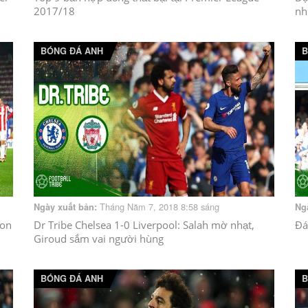
2017/18
nh
BÓNG ĐÁ ANH
B
Tháng Năm 7, 2018 8:58 sáng
Ngày xuất bản:
Ng
con
Dr Tribe Chelsea 1-0 Liverpool: Salah mờ nhạt,
Đá
Giroud sắm vai người hùng
BÓNG ĐÁ ANH
B