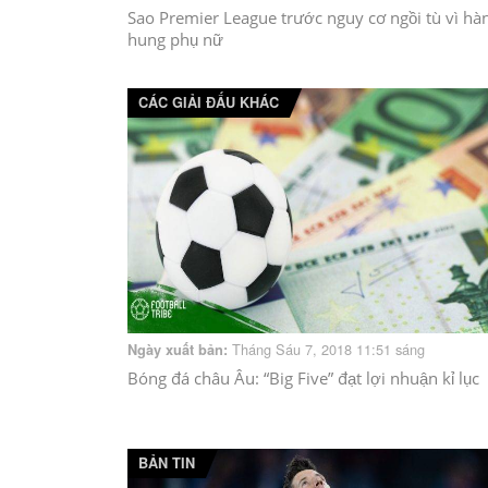
Sao Premier League trước nguy cơ ngồi tù vì hà
hung phụ nữ
CÁC GIẢI ĐẤU KHÁC
Tháng Sáu 7, 2018 11:51 sáng
Ngày xuất bản:
Bóng đá châu Âu: “Big Five” đạt lợi nhuận kỉ lục
BẢN TIN