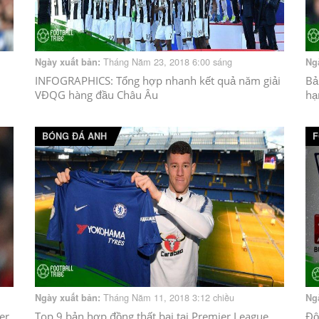
Tháng Năm 23, 2018 6:00 sáng
Ngày xuất bản:
Ng
INFOGRAPHICS: Tổng hợp nhanh kết quả năm giải
Bả
VĐQG hàng đầu Châu Âu
hạ
BÓNG ĐÁ ANH
F
Tháng Năm 11, 2018 3:12 chiều
Ngày xuất bản:
Ng
er
Top 9 bản hợp đồng thất bại tại Premier League
Độ