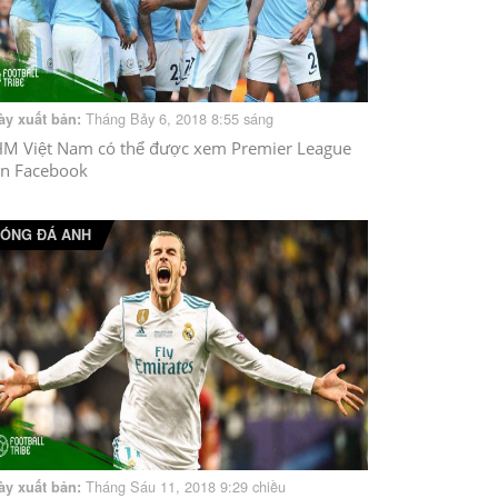
Tháng Bảy 6, 2018 8:55 sáng
ày xuất bản:
M Việt Nam có thể được xem Premier League
ên Facebook
ÓNG ĐÁ ANH
Tháng Sáu 11, 2018 9:29 chiều
ày xuất bản: