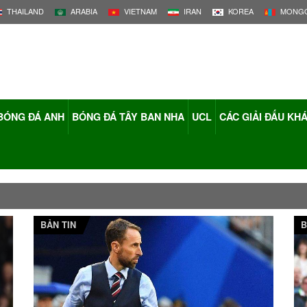
THAILAND
ARABIA
VIETNAM
IRAN
KOREA
MONGO
BÓNG ĐÁ ANH
BÓNG ĐÁ TÂY BAN NHA
UCL
CÁC GIẢI ĐẤU KH
BẢN TIN
B