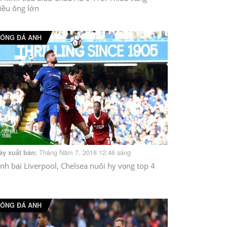
iều ông lớn
ÓNG ĐÁ ANH
Tháng Năm 7, 2018 12:46 sáng
ày xuất bản:
nh bại Liverpool, Chelsea nuôi hy vọng top 4
ÓNG ĐÁ ANH