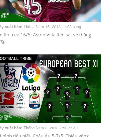
Tháng Năm 16, 2018 11:03 sáng
ày xuất bản:
n tin trưa 16/5: Aston Villa tiến sát vé thăng
ng
OOTBALL TRIBE
Tháng Năm 8, 2018 7:52 chiều
ày xuất bản:
i hình tiêu biểu Châu Âu 5-7/5: Thiếu vắng