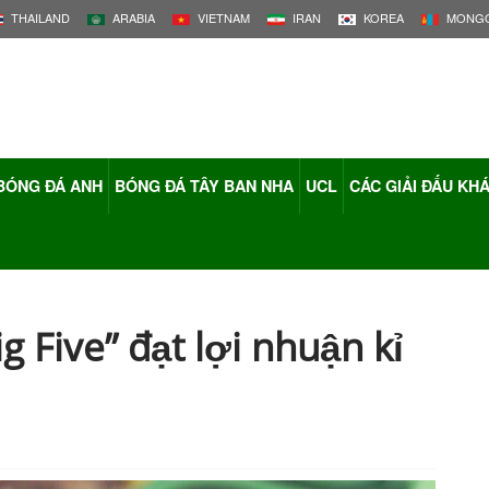
THAILAND
ARABIA
VIETNAM
IRAN
KOREA
MONGO
BÓNG ĐÁ ANH
BÓNG ĐÁ TÂY BAN NHA
UCL
CÁC GIẢI ĐẤU KH
g Five” đạt lợi nhuận kỉ