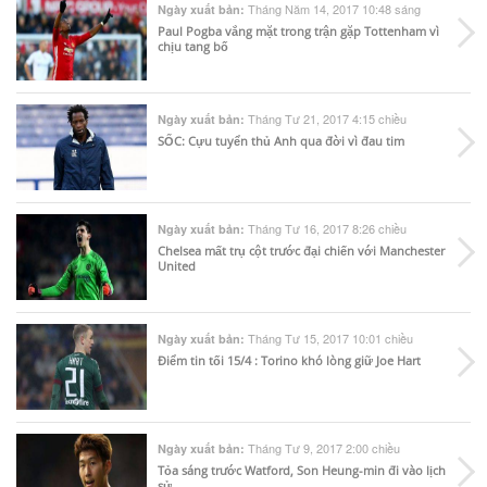
Tháng Năm 14, 2017 10:48 sáng
Ngày xuất bản:
Paul Pogba vắng mặt trong trận gặp Tottenham vì
chịu tang bố
Tháng Tư 21, 2017 4:15 chiều
Ngày xuất bản:
SỐC: Cựu tuyển thủ Anh qua đời vì đau tim
Tháng Tư 16, 2017 8:26 chiều
Ngày xuất bản:
Chelsea mất trụ cột trước đại chiến với Manchester
United
Tháng Tư 15, 2017 10:01 chiều
Ngày xuất bản:
Điểm tin tối 15/4 : Torino khó lòng giữ Joe Hart
Tháng Tư 9, 2017 2:00 chiều
Ngày xuất bản:
Tỏa sáng trước Watford, Son Heung-min đi vào lịch
sử