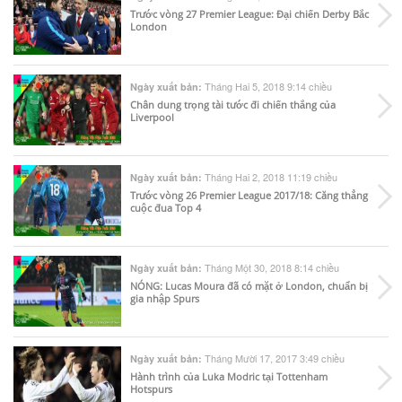
Trước vòng 27 Premier League: Đại chiến Derby Bắc
London
Tháng Hai 5, 2018 9:14 chiều
Ngày xuất bản:
Chân dung trọng tài tước đi chiến thắng của
Liverpool
Tháng Hai 2, 2018 11:19 chiều
Ngày xuất bản:
Trước vòng 26 Premier League 2017/18: Căng thẳng
cuộc đua Top 4
Tháng Một 30, 2018 8:14 chiều
Ngày xuất bản:
NÓNG: Lucas Moura đã có mặt ở London, chuẩn bị
gia nhập Spurs
Tháng Mười 17, 2017 3:49 chiều
Ngày xuất bản:
Hành trình của Luka Modric tại Tottenham
Hotspurs