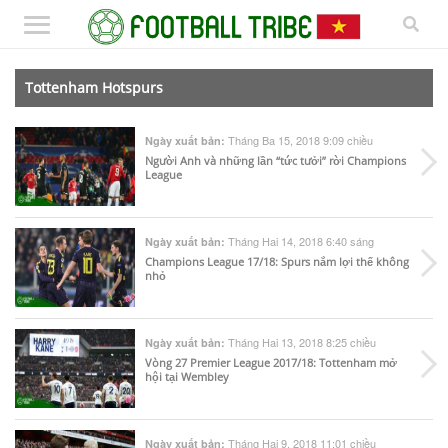
Tottenham Hotspurs
Tháng Ba 15, 2018 9:09 chiều
Ngày xuất bản:
Người Anh và những lần “tức tưởi” rời Champions
League
Tháng Hai 14, 2018 6:40 sáng
Ngày xuất bản:
Champions League 17/18: Spurs nắm lợi thế không
nhỏ
Tháng Hai 13, 2018 8:25 chiều
Ngày xuất bản:
Vòng 27 Premier League 2017/18: Tottenham mở
hội tại Wembley
Tháng Hai 9, 2018 11:01 chiều
Ngày xuất bản: