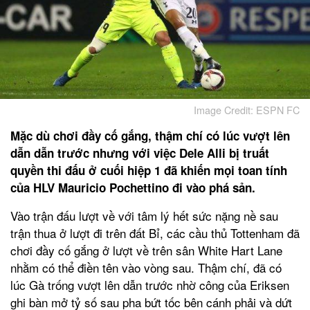
Image Credit: ESPN FC
Mặc dù chơi đầy cố gắng, thậm chí có lúc vượt lên
dẫn dẫn trước nhưng với việc Dele Alli bị truất
quyền thi đấu ở cuối hiệp 1 đã khiến mọi toan tính
của HLV Mauricio Pochettino đi vào phá sản.
Vào trận đấu lượt về với tâm lý hết sức nặng nề sau
trận thua ở lượt đi trên đất Bỉ, các cầu thủ Tottenham đã
chơi đầy cố gắng ở lượt về trên sân White Hart Lane
nhằm có thể điền tên vào vòng sau. Thậm chí, đã có
lúc Gà trống vượt lên dẫn trước nhờ công của Eriksen
ghi bàn mở tỷ số sau pha bứt tốc bên cánh phải và dứt