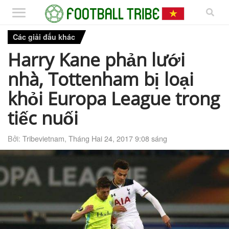
Các giải đấu khác
Harry Kane phản lưới
nhà, Tottenham bị loại
khỏi Europa League trong
tiếc nuối
Bởi:
Tribevietnam
,
Tháng Hai 24, 2017 9:08 sáng