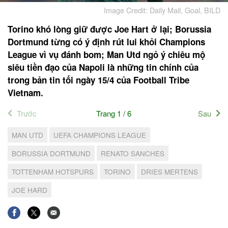
Image Credit: Daily Mail, Goal, BILD
Torino khó lòng giữ được Joe Hart ở lại; Borussia
Dortmund từng có ý định rút lui khỏi Champions
League vì vụ đánh bom; Man Utd ngỏ ý chiêu mộ
siêu tiền đạo của Napoli là những tin chính của
trong bản tin tối ngày 15/4 của Football Tribe
Vietnam.
Trước
Trang 1 / 6
Sau
MAN UTD
UEFA CHAMPIONS LEAGUE
BORUSSIA DORTMUND
RENATO SANCHES
TOTTENHAM HOTSPURS
TORINO
DRIES MERTENS
JOE HARD