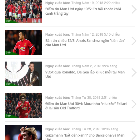
Tháng Năm 19, 2018 2:22 chiều
Ngày xuất bản:
Điểm tin Man Utd ngày 19/5: Cơ hội thoát khỏi
cảnh trắng tay
Tháng Năm 12, 2018 5:10 chiều
Ngày xuất bản:
Bản tin chiều 12/5: Alexis Sanchez ngốn “tiền tấn”
của Man Utd
Tháng Năm 2, 2018 9:24 sáng
Ngày xuất bản:
Vượt qua Ronaldo, De Gea lập kỉ lục mới tại Man
Utd
Tháng Tư 30, 2018 2:51 chiều
Ngày xuất bản:
Điểm tin Man Utd 30/4: Mourinho “níu kéo” Fellani
ở lại sân Old Trafford
Tháng Tư 28, 2018 10:36 sáng
Ngày xuất bản:
Grizemann “bật đèn xanh” cho Barcelona và Man
Utd