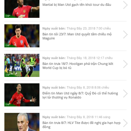
Martial bị Man Utd gạch tên khỏi tour du đấu
Tháng Bảy 23, 2018 7:00 chiều
Ngày xuất bản:
Bản tin tối 23/7: Man Utd quyết tâm chiêu mộ
Maguire
Tháng Bảy 18, 2018 12:17 chiều
Ngày xuất bản:
Bản tin trưa 18/7: Hooligan phá trận Chung kết
World Cup bị bỏ tù
Tháng Bảy 8, 2018 8:06 chiều
Ngày xuất bản:
Điểm tin Man Utd ngày 8/7: Quỷ Đỏ có thể hưởng
lợi từ thương vụ Ronaldo
Tháng Bảy 8, 2018 11:46 sáng
Ngày xuất bản:
Bản tin trưa 8/7: HLV Tite được đề nghị gia hạn hợp
đồng