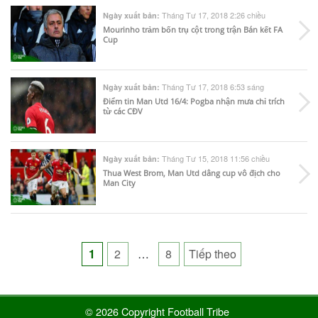
Tháng Tư 17, 2018 2:26 chiều
Ngày xuất bản:
Mourinho trảm bốn trụ cột trong trận Bán kết FA
Cup
Tháng Tư 17, 2018 6:53 sáng
Ngày xuất bản:
Điểm tin Man Utd 16/4: Pogba nhận mưa chỉ trích
từ các CĐV
Tháng Tư 15, 2018 11:56 chiều
Ngày xuất bản:
Thua West Brom, Man Utd dâng cup vô địch cho
Man City
Posts
1
2
…
8
Tiếp theo
pagination
© 2026 Copyright Football Tribe