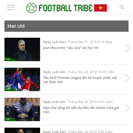
Man Utd
Tháng Bảy 31, 2018 9:15 sáng
Ngày xuất bản:
Jose Mourinho “cầu cứu” các học trò
Tháng Bảy 28, 2018 10:48 chiều
Ngày xuất bản:
Tân binh Premier League lên kế hoạch chiêu mộ
sao Man Utd
Tháng Bảy 28, 2018 6:00 chiều
Ngày xuất bản:
Man Utd công bố mẫu áo đấu sân khách mùa giải
mới
Tháng Bảy 26, 2018 3:00 chiều
Ngày xuất bản: