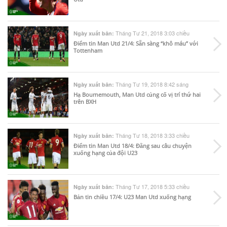
Tháng Tư 21, 2018 3:03 chiều
Ngày xuất bản:
Điểm tin Man Utd 21/4: Sẵn sàng “khô máu” với
Tottenham
Tháng Tư 19, 2018 8:42 sáng
Ngày xuất bản:
Hạ Bournemouth, Man Utd củng cố vị trí thứ hai
trên BXH
Tháng Tư 18, 2018 3:33 chiều
Ngày xuất bản:
Điểm tin Man Utd 18/4: Đằng sau câu chuyện
xuống hạng của đội U23
Tháng Tư 17, 2018 5:33 chiều
Ngày xuất bản:
Bản tin chiều 17/4: U23 Man Utd xuống hạng