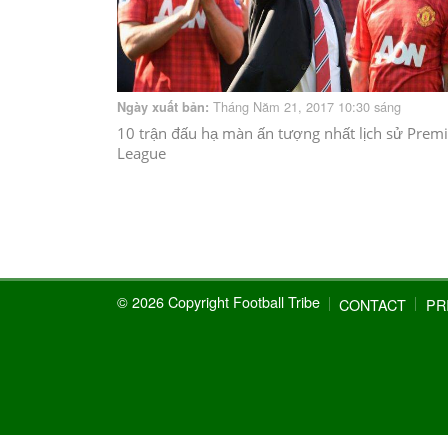
Tháng Năm 21, 2017 10:30 sáng
Ngày xuất bản:
10 trận đấu hạ màn ấn tượng nhất lịch sử Premi
League
© 2026 Copyright Football Tribe
CONTACT
PR