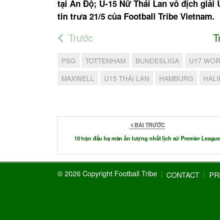
tại Ấn Độ; U-15 Nữ Thái Lan vô địch giải
tin trưa 21/5 của Football Tribe Vietnam.
Trước
T
PSG
TOTTENHAM
BUNDESLIGA
U17 WOR
MAXWELL
U15 THÁI LAN
HAMBURG
HALI
BÀI TRƯỚC
10 trận đấu hạ màn ấn tượng nhất lịch sử Premier Leagu
© 2026 Copyright Football Tribe
CONTACT
PR