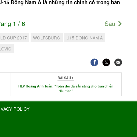
 U-15 Đông Nam Á là những tin chính có trong bản
rang 1 / 6
Sau
LD CUP 2017
WOLFSBURG
U15 ĐÔNG NAM Á
LOVIC
BÀI SAU
e
HLV Hoàng Anh Tuấn: “Toàn đội đã sẵn sàng cho trận chiến
đầu tiên”
IVACY POLICY