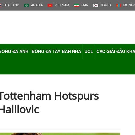
THAILAND
ARABIA
VIETNAM
IRAN
KOREA
MONGO
BÓNG ĐÁ ANH
BÓNG ĐÁ TÂY BAN NHA
UCL
CÁC GIẢI ĐẤU KH
: Tottenham Hotspurs
alilovic