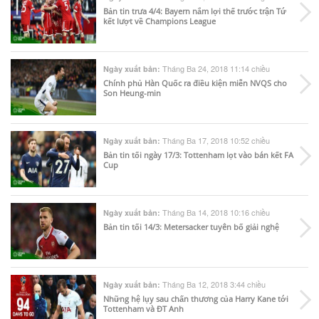
Bản tin trưa 4/4: Bayern nắm lợi thế trước trận Tứ
kết lượt về Champions League
Tháng Ba 24, 2018 11:14 chiều
Ngày xuất bản:
Chính phủ Hàn Quốc ra điều kiện miễn NVQS cho
Son Heung-min
Tháng Ba 17, 2018 10:52 chiều
Ngày xuất bản:
Bản tin tối ngày 17/3: Tottenham lọt vào bán kết FA
Cup
Tháng Ba 14, 2018 10:16 chiều
Ngày xuất bản:
Bản tin tối 14/3: Metersacker tuyên bố giải nghệ
Tháng Ba 12, 2018 3:44 chiều
Ngày xuất bản:
Những hệ lụy sau chấn thương của Harry Kane tới
Tottenham và ĐT Anh