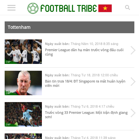
Tottenham
Tháng Năm 10, 2018 8:35 sáng
Ngày xuất bản:
Premier League dần hạ màn trước vòng đấu cuối
cùng
Tháng Tư 18, 2018 12:00 chiều
Ngày xuất bản:
Bản tin trưa 18/4: ĐT Singapore ra mắt huấn luyện
viên mới
Tháng Tư 6, 2018 4:17 chiều
Ngày xuất bản:
Trước vòng 33 Premier League: Một trận định giang
sơn!
Tháng Tư 4, 2018 11:39 sáng
Ngày xuất bản: