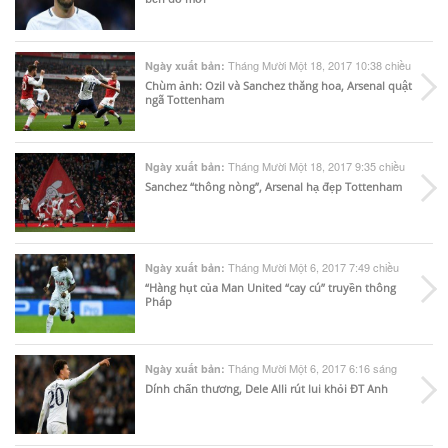
Tháng Mười Một 18, 2017 10:38 chiều
Ngày xuất bản:
Chùm ảnh: Ozil và Sanchez thăng hoa, Arsenal quật
ngã Tottenham
Tháng Mười Một 18, 2017 9:35 chiều
Ngày xuất bản:
Sanchez “thông nòng”, Arsenal hạ đẹp Tottenham
Tháng Mười Một 6, 2017 7:49 chiều
Ngày xuất bản:
“Hàng hụt của Man United “cay cú” truyền thông
Pháp
Tháng Mười Một 6, 2017 6:16 sáng
Ngày xuất bản:
Dính chấn thương, Dele Alli rút lui khỏi ĐT Anh