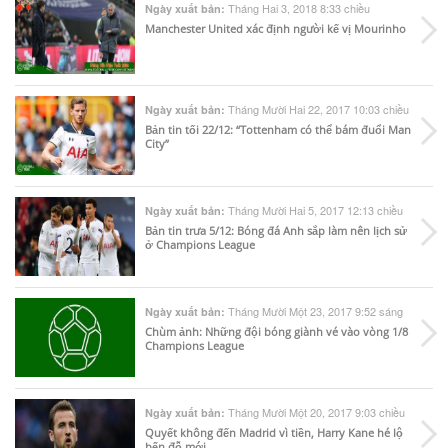
Tháng Hai 3, 2018 8:33 chiều
Ngày xuất bản:
Manchester United xác định người kế vị Mourinho
Tháng Mười Hai 22, 2017 10:03 chiều
Ngày xuất bản:
Bản tin tối 22/12: “Tottenham có thể bám đuổi Man
City”
Tháng Mười Hai 5, 2017 12:13 chiều
Ngày xuất bản:
Bản tin trưa 5/12: Bóng đá Anh sắp làm nên lịch sử
ở Champions League
Tháng Mười Một 23, 2017 9:52 sáng
Ngày xuất bản:
Chùm ảnh: Những đội bóng giành vé vào vòng 1/8
Champions League
Tháng Mười Một 20, 2017 9:03 chiều
Ngày xuất bản:
Quyết không đến Madrid vì tiền, Harry Kane hé lộ
bến đỗ mới