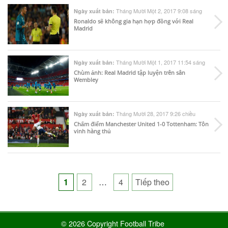
Tháng Mười Một 2, 2017 9:08 sáng
Ngày xuất bản:
Ronaldo sẽ không gia hạn hợp đồng với Real
Madrid
Tháng Mười Một 1, 2017 11:54 sáng
Ngày xuất bản:
Chùm ảnh: Real Madrid tập luyện trên sân
Wembley
Tháng Mười 28, 2017 9:26 chiều
Ngày xuất bản:
Chấm điểm Manchester United 1-0 Tottenham: Tôn
vinh hàng thủ
Posts
1
2
…
4
Tiếp theo
pagination
© 2026 Copyright Football Tribe