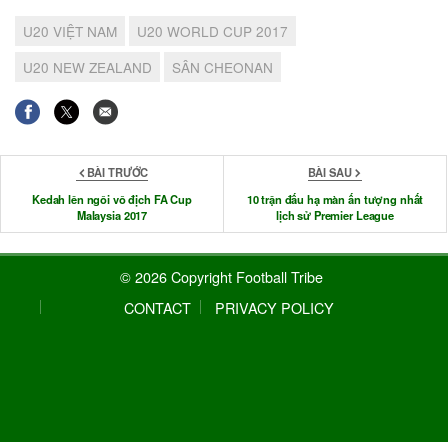
U20 VIỆT NAM
U20 WORLD CUP 2017
U20 NEW ZEALAND
SÂN CHEONAN
BÀI TRƯỚC
BÀI SAU
Kedah lên ngôi vô địch FA Cup
10 trận đấu hạ màn ấn tượng nhất
Malaysia 2017
lịch sử Premier League
© 2026 Copyright Football Tribe
CONTACT
PRIVACY POLICY