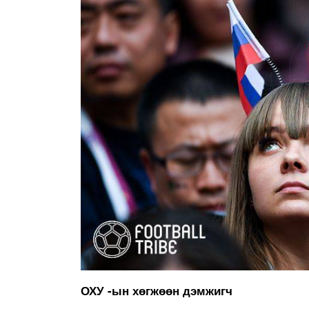
ОХУ -ын хөгжөөн дэмжигч