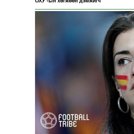
ОХУ -ын хөгжөөн дэмжигч