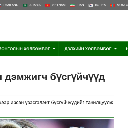
THAILAND
ARABIA
VIETNAM
IRAN
KOREA
MONGO
МОНГОЛЫН ХӨЛБӨМБӨГ
ДЭЛХИЙН ХӨЛБӨМБӨГ
н дэмжигч бүсгүйчүүд
хээр ирсэн үзэсгэлэнт бүсгүйчүүдийг танилцуулж