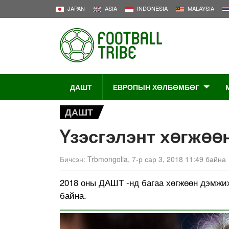
JAPAN
ASIA
INDONESIA
MALAYSIA
ДАШТ
ЕВРОПЫН ХӨЛБӨМБӨГ
ДАШТ
Үзэсгэлэнт хөгжөө
Бичсэн:
Trbmongolia
,
7-р сар 3, 2018 11:49 байна
2018 оны ДАШТ -нд багаа хөгжөөн дэмжи
байна.