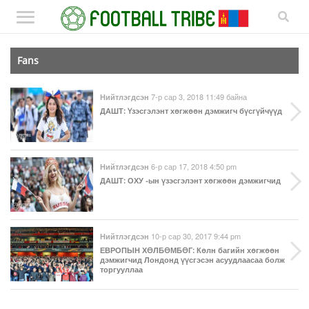
Fans
7-р сар 3, 2018 11:49 байна
Нийтлэгдсэн
ДАШТ
: Үзэсгэлэнт хөгжөөн дэмжигч бүсгүйчүүд
6-р сар 17, 2018 4:50 pm
Нийтлэгдсэн
ДАШТ
: ОХУ -ын үзэсгэлэнт хөгжөөн дэмжигчид
10-р сар 30, 2017 9:44 pm
Нийтлэгдсэн
ЕВРОПЫН ХӨЛБӨМБӨГ
: Көлн багийн хөгжөөн
дэмжигчид Лондонд үүсгэсэн асуудлаасаа болж
торгууллаа