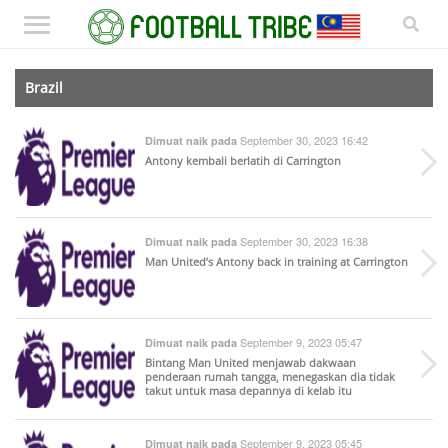
Brazil
September 30, 2023 16:42
Dimuat naik pada
Antony kembali berlatih di Carrington
September 30, 2023 16:38
Dimuat naik pada
Man United’s Antony back in training at Carrington
September 9, 2023 05:47
Dimuat naik pada
Bintang Man United menjawab dakwaan
penderaan rumah tangga, menegaskan dia tidak
takut untuk masa depannya di kelab itu
September 9, 2023 05:45
Dimuat naik pada