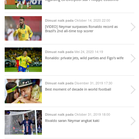
Oktober 14, 2020 22:00
Dimuat naik pada
[VIDEO] Neymar surpasses Ronaldo record as
Brazil’s 2nd all-time top scorer
Mei 24, 2020 14:19
Dimuat naik pada
Ronaldo: private jets, wild parties and Figo’s wife
Disember 31, 2019 17:30
Dimuat naik pada
Best moment of decade in world football
Oktober 31, 2019 18:00
Dimuat naik pada
Rivaldo saran Neymar angkat kaki