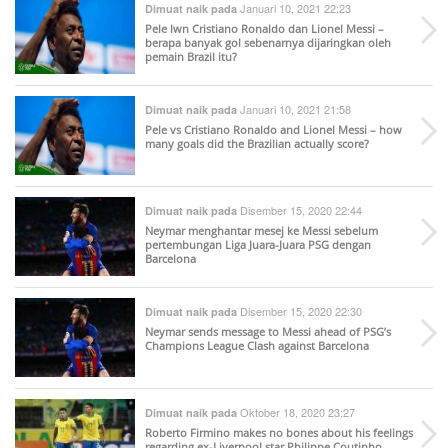
Januari 10, 2021 22:23
Dimuat naik pada
Pele lwn Cristiano Ronaldo dan Lionel Messi –
berapa banyak gol sebenarnya dijaringkan oleh
pemain Brazil itu?
Januari 10, 2021 21:58
Dimuat naik pada
Pele vs Cristiano Ronaldo and Lionel Messi – how
many goals did the Brazilian actually score?
Disember 15, 2020 22:44
Dimuat naik pada
Neymar menghantar mesej ke Messi sebelum
pertembungan Liga Juara-Juara PSG dengan
Barcelona
Disember 15, 2020 22:30
Dimuat naik pada
Neymar sends message to Messi ahead of PSG’s
Champions League Clash against Barcelona
Oktober 18, 2020 23:27
Dimuat naik pada
Roberto Firmino makes no bones about his feelings
regarding ex-Liverpool star Philippe Coutinho