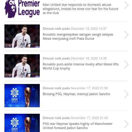
Man United star responds to domestic abuse
allegations, imsists he does not fear for his future
at the club
Disember 19, 2022 14:37
Dimuat naik pada
Ronaldo mengetepikan saingan sengit selepas
Messi menjulang trofi Piala Dunia
Disember 19, 2022 14:35
Dimuat naik pada
Ronaldo puts aside intense rivalry after Messi lifts
World Cup trophy
November 17, 2022 21:50
Dimuat naik pada
Bintang PSG, Neymar, memuji Jadon Sancho
November 17, 2022 21:42
Dimuat naik pada
PSG star Neymar speaks highly of Manchester
United forward Jadon Sancho