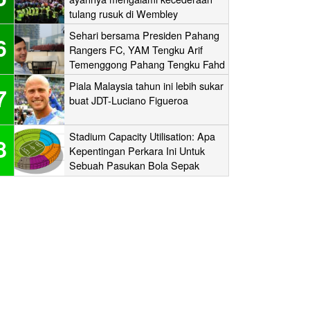
tulang rusuk di Wembley
‘stampede’
Sehari bersama Presiden Pahang
6
Rangers FC, YAM Tengku Arif
Temenggong Pahang Tengku Fahd
Mua’adzam Shah Ibni Sultan Haji
Piala Malaysia tahun ini lebih sukar
7
Ahmad Shah
buat JDT-Luciano Figueroa
Stadium Capacity Utilisation: Apa
8
Kepentingan Perkara Ini Untuk
Sebuah Pasukan Bola Sepak