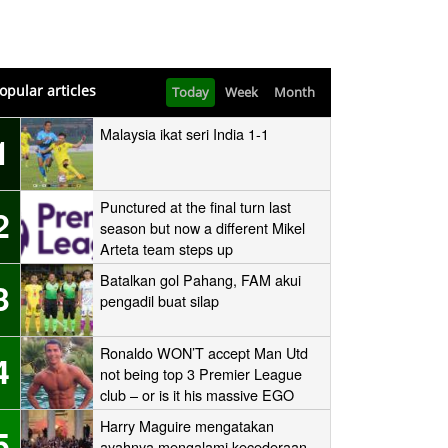
opular articles
Today
Week
Month
Malaysia ikat seri India 1-1
1
Punctured at the final turn last
2
season but now a different Mikel
Arteta team steps up
Batalkan gol Pahang, FAM akui
3
pengadil buat silap
Ronaldo WON’T accept Man Utd
4
not being top 3 Premier League
club – or is it his massive EGO
speaking?
Harry Maguire mengatakan
5
ayahnya mengalami kecederaan