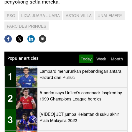
penyokong setia mereka.
PSG
LIGA JUARA-JUARA
ASTON VILLA
UNAI EMERY
PARC DES PRINCES
Popular articles
Today
Week
Month
Lampard menurunkan perbandingan antara
1
Hazard dan Pulisic
Amorim says United’s comeback inspired by
2
1999 Champions League heroics
[VIDEO] JDT jumpa Kelantan di suku akhir
3
Piala Malaysia 2022