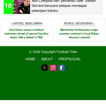
Ikon Liverpool dan ‘pemandu Uber’ Steven
10
Gerrard bersuara selepas mendapat
pekerjaan baharu
ARTIKEL SEBELUMNYA
ARTIKEL SETERUSNYA
Unai Emery issues confident
Manchester United plans major
statement ahead of second leg after
summer overhaul to fund Ruben
Aston Villa’s defeat to PSG
Amorim’s rebuild
© 2026 Copyright Football Tribe
HOME
ABOUT
PROPSOCIAL