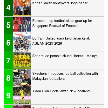
Kedah jawab kontroversi logo baharu
4
European top football clubs gear up for
5
Singapore Festival of Football
Buriram United juara kejohanan kelab
6
ASEAN 2025-2026
Senarai 38 pemain skuad Harimau Malaya
7
Skechers introduces football collection with
8
Malaysian footballers
Tiada Dion Cools lawan New Zealand
9