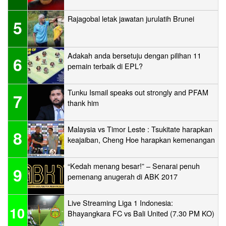
Rajagobal letak jawatan jurulatih Brunei
5
Adakah anda bersetuju dengan pilihan 11
6
pemain terbaik di EPL?
Tunku Ismail speaks out strongly and PFAM
7
thank him
Malaysia vs Timor Leste : Tsukitate harapkan
8
keajaiban, Cheng Hoe harapkan kemenangan
“Kedah menang besar!” – Senarai penuh
9
pemenang anugerah di ABK 2017
Live Streaming Liga 1 Indonesia:
10
Bhayangkara FC vs Bali United (7.30 PM KO)