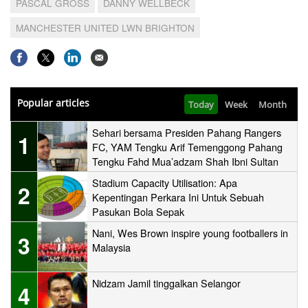
PASCAL GROSS
DANNY WELLBECK
MANCHESTER UNITED LWN BRIGHTON
Popular articles
Today
Week
Month
Sehari bersama Presiden Pahang Rangers
1
FC, YAM Tengku Arif Temenggong Pahang
Tengku Fahd Mua’adzam Shah Ibni Sultan
Haji Ahmad Shah
Stadium Capacity Utilisation: Apa
2
Kepentingan Perkara Ini Untuk Sebuah
Pasukan Bola Sepak
Nani, Wes Brown inspire young footballers in
3
Malaysia
Nidzam Jamil tinggalkan Selangor
4