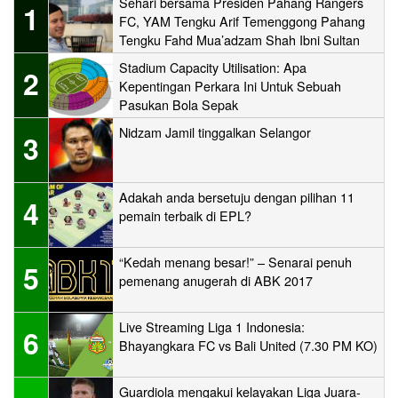
Sehari bersama Presiden Pahang Rangers
1
FC, YAM Tengku Arif Temenggong Pahang
Tengku Fahd Mua’adzam Shah Ibni Sultan
Haji Ahmad Shah
Stadium Capacity Utilisation: Apa
2
Kepentingan Perkara Ini Untuk Sebuah
Pasukan Bola Sepak
Nidzam Jamil tinggalkan Selangor
3
Adakah anda bersetuju dengan pilihan 11
4
pemain terbaik di EPL?
“Kedah menang besar!” – Senarai penuh
5
pemenang anugerah di ABK 2017
Live Streaming Liga 1 Indonesia:
6
Bhayangkara FC vs Bali United (7.30 PM KO)
Guardiola mengakui kelayakan Liga Juara-