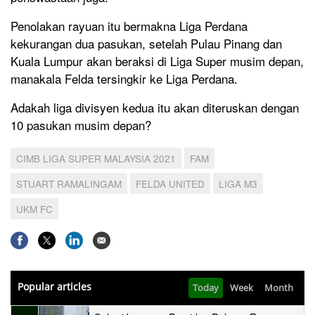
Penolakan rayuan itu bermakna Liga Perdana
kekurangan dua pasukan, setelah Pulau Pinang dan
Kuala Lumpur akan beraksi di Liga Super musim depan,
manakala Felda tersingkir ke Liga Perdana.
Adakah liga divisyen kedua itu akan diteruskan dengan
10 pasukan musim depan?
CIMB LIGA SUPER MALAYSIA 2021
FAM
STUART RAMALINGAM
FELDA UNITED
LIGA M3
UKM FC
Popular articles
Today
Week
Month