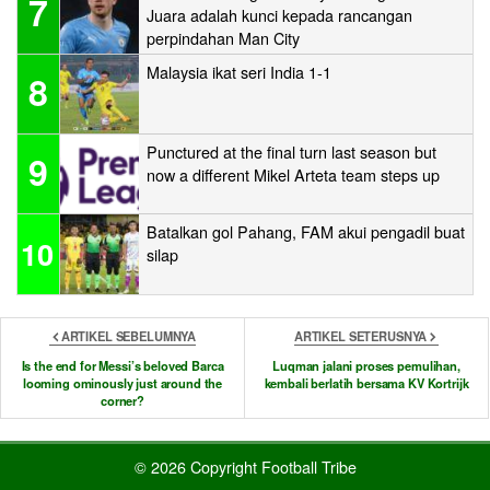
7
Juara adalah kunci kepada rancangan
perpindahan Man City
Malaysia ikat seri India 1-1
8
Punctured at the final turn last season but
9
now a different Mikel Arteta team steps up
Batalkan gol Pahang, FAM akui pengadil buat
10
silap
ARTIKEL SEBELUMNYA
ARTIKEL SETERUSNYA
Is the end for Messi’s beloved Barca
Luqman jalani proses pemulihan,
looming ominously just around the
kembali berlatih bersama KV Kortrijk
corner?
© 2026 Copyright Football Tribe