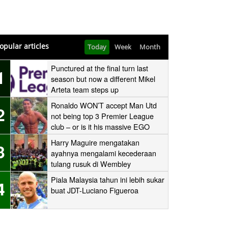
opular articles
Today
Week
Month
Punctured at the final turn last
1
season but now a different Mikel
Arteta team steps up
Ronaldo WON’T accept Man Utd
2
not being top 3 Premier League
club – or is it his massive EGO
speaking?
Harry Maguire mengatakan
3
ayahnya mengalami kecederaan
tulang rusuk di Wembley
‘stampede’
Piala Malaysia tahun ini lebih sukar
4
buat JDT-Luciano Figueroa