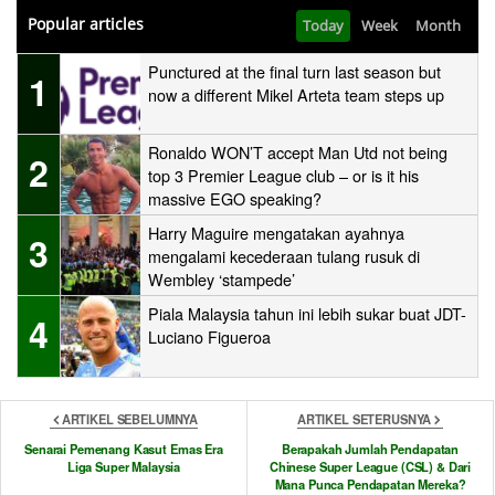
Popular articles
Today
Week
Month
Punctured at the final turn last season but
1
now a different Mikel Arteta team steps up
Ronaldo WON’T accept Man Utd not being
2
top 3 Premier League club – or is it his
massive EGO speaking?
Harry Maguire mengatakan ayahnya
3
mengalami kecederaan tulang rusuk di
Wembley ‘stampede’
Piala Malaysia tahun ini lebih sukar buat JDT-
4
Luciano Figueroa
ARTIKEL SEBELUMNYA
ARTIKEL SETERUSNYA
Senarai Pemenang Kasut Emas Era
Berapakah Jumlah Pendapatan
Liga Super Malaysia
Chinese Super League (CSL) & Dari
Mana Punca Pendapatan Mereka?