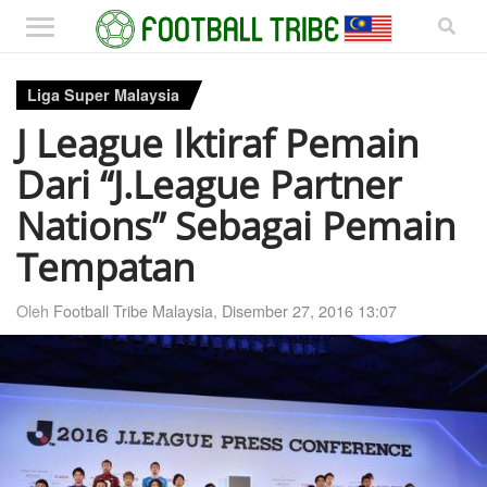
Liga Super Malaysia
J League Iktiraf Pemain
Dari “J.League Partner
Nations” Sebagai Pemain
Tempatan
Oleh
Football Tribe Malaysia
,
Disember 27, 2016 13:07