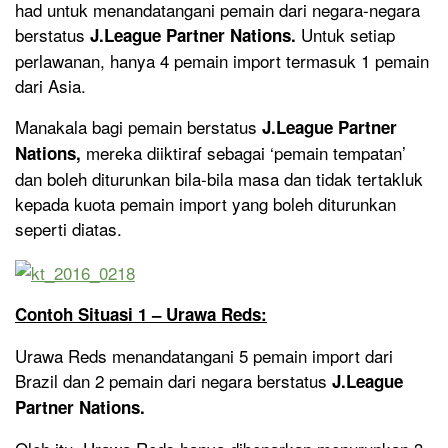
had untuk menandatangani pemain dari negara-negara
berstatus
Untuk setiap
J.League Partner Nations.
perlawanan, hanya 4 pemain import termasuk 1 pemain
dari Asia.
Manakala bagi pemain berstatus
J.League Partner
mereka diiktiraf sebagai ‘pemain tempatan’
Nations,
dan boleh diturunkan bila-bila masa dan tidak tertakluk
kepada kuota pemain import yang boleh diturunkan
seperti diatas.
Contoh Situasi 1 – Urawa Reds:
Urawa Reds menandatangani 5 pemain import dari
Brazil dan 2 pemain dari negara berstatus
J.League
Partner Nations.