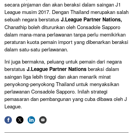
secara pinjaman dan akan beraksi dalam saingan J1
League musim 2017. Dengan Thailand merupakan salah
sebuah negara berstatus
J.League Partner Nations,
Chanathip boleh diturunkan oleh Consadole Sapporo
dalam mana-mana perlawanan tanpa perlu memikirkan
peraturan kuota pemain import yang dibenarkan beraksi
dalam satu-satu perlawanan.
Ini juga bermakna, peluang untuk pemain dari negara
berstatus
beraksi dalam
J.League Partner Nations
saingan liga lebih tinggi dan akan menarik minat
penyokong-penyokong Thailand untuk menyaksikan
perlawanan Consadole Sapporo. Inilah strategi
pemasaran dan pembangunan yang cuba dibawa oleh J
League.