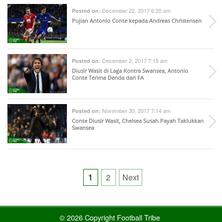
December 22, 2017 6:20 am
Posted on:
Pujian Antonio Conte kepada Andreas Christensen
December 2, 2017 7:15 am
Posted on:
Diusir Wasit di Laga Kontra Swansea, Antonio
Conte Terima Denda dari FA
November 30, 2017 7:14 am
Posted on:
Conte Diusir Wasit, Chelsea Susah Payah Taklukkan
Swansea
Posts
1
2
Next
pagination
© 2026 Copyright Football Tribe