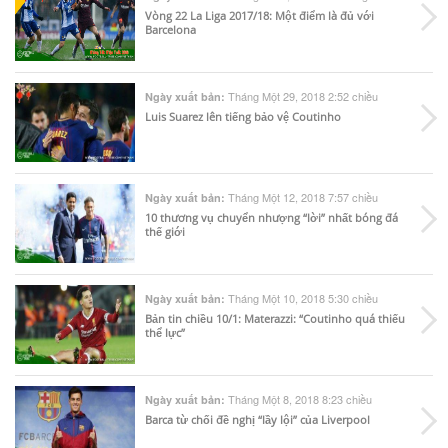
Vòng 22 La Liga 2017/18: Một điểm là đủ với
Barcelona
Tháng Một 29, 2018 2:52 chiều
Ngày xuất bản:
Luis Suarez lên tiếng bảo vệ Coutinho
Tháng Một 12, 2018 7:57 chiều
Ngày xuất bản:
10 thương vụ chuyển nhượng “lời” nhất bóng đá
thế giới
Tháng Một 10, 2018 5:30 chiều
Ngày xuất bản:
Bản tin chiều 10/1: Materazzi: “Coutinho quá thiếu
thể lực”
Tháng Một 8, 2018 8:23 chiều
Ngày xuất bản:
Barca từ chối đề nghị “lầy lội” của Liverpool