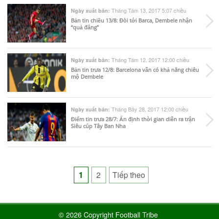
Tháng Tám 13, 2017 5:07 chiều
Ngày xuất bản:
Bản tin chiều 13/8: Đòi tới Barca, Dembele nhận
“quả đắng”
Tháng Tám 12, 2017 12:00 chiều
Ngày xuất bản:
Bản tin trưa 12/8: Barcelona vẫn có khả năng chiêu
mộ Dembele
Tháng Bảy 28, 2017 12:00 chiều
Ngày xuất bản:
Điểm tin trưa 28/7: Ấn định thời gian diễn ra trận
Siêu cúp Tây Ban Nha
Posts
1
2
Tiếp theo
pagination
© 2026 Copyright Football Tribe