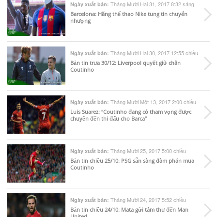
Tháng Mười Hai 31, 2017 8:32 sáng
Ngày xuất bản:
Barcelona: Hãng thể thao Nike tung tin chuyển
nhượng
Tháng Mười Hai 30, 2017 12:55 chiều
Ngày xuất bản:
Bản tin trưa 30/12: Liverpool quyết giữ chân
Coutinho
Tháng Mười Một 13, 2017 2:00 chiều
Ngày xuất bản:
Luis Suarez: “Coutinho đang có tham vọng được
chuyển đến thi đấu cho Barca”
Tháng Mười 25, 2017 5:00 chiều
Ngày xuất bản:
Bản tin chiều 25/10: PSG sẵn sàng đàm phán mua
Coutinho
Tháng Mười 24, 2017 5:52 chiều
Ngày xuất bản:
Bản tin chiều 24/10: Mata gửi tâm thư đến Man
United