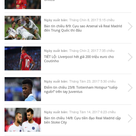
Tháng Chín 8, 2017 5:15 chiều
Ngày xuất bản:
Bản tin chiều 8/9: Cựu sao Arsenal và Real Madrid
đến Trung Quốc thi đấu
Tháng Chín 2, 2017 7:35 chiều
Ngày xuất bản:
TIẾT LỘ: Liverpool hét giá 200 triệu euro cho
Coutinho
Tháng Tám 23, 2017 5:30 chiều
Ngày xuất bản:
Điểm tin chiều 23/8: Tottenham Hotspur “cướp
người” trên tay Juventus
Tháng Tám 14, 2017 6:23 chiều
Ngày xuất bản:
Bản tin chiều 14/8: Cựu tiền đạo Real Madrid cập
bến Stoke City