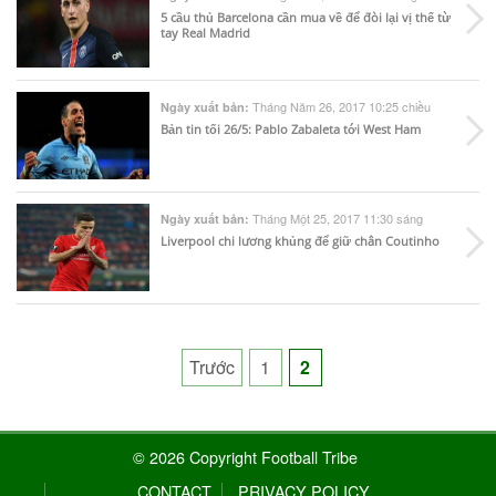
5 cầu thủ Barcelona cần mua về để đòi lại vị thế từ
tay Real Madrid
Tháng Năm 26, 2017 10:25 chiều
Ngày xuất bản:
Bản tin tối 26/5: Pablo Zabaleta tới West Ham
Tháng Một 25, 2017 11:30 sáng
Ngày xuất bản:
Liverpool chi lương khủng để giữ chân Coutinho
Posts
Trước
1
2
pagination
© 2026 Copyright Football Tribe
CONTACT
PRIVACY POLICY