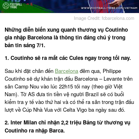
Image Credit: fcbarcelona.com
Những diễn biến xung quanh thương vụ Coutinho
gia nhập Barcelona là thông tin đáng chú ý trong
bản tin sáng 7/1.
1. Coutinho sẽ ra mắt các Cules ngay trong tối nay.
Sau khi đặt chân đến
Barcelona
đêm qua, Philippe
Coutinho sẽ dự khán trận đấu Barcelona – Levante trên
sân Camp Nou vào lúc 22h15 tối nay (theo giờ Việt
Nam). Tờ AS đưa tin tiền vệ người Brazil sẽ có buổi
kiểm tra y tế vào thứ hai và có thể ra sân trong trận đấu
lượt về Cúp Nhà Vua với Celta Vigo ba ngày sau đó.
2. Inter Milan chỉ nhận 2,2 triệu Bảng từ thương vụ
Coutinho ra nhập Barca.