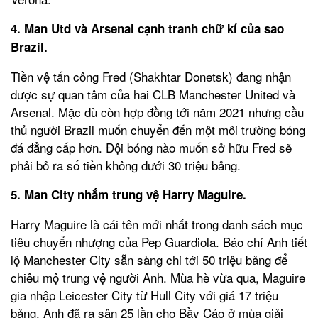
4. Man Utd và Arsenal cạnh tranh chữ kí của sao
Brazil.
Tiền vệ tấn công Fred (Shakhtar Donetsk) đang nhận
được sự quan tâm của hai CLB Manchester United và
Arsenal. Mặc dù còn hợp đồng tới năm 2021 nhưng cầu
thủ người Brazil muốn chuyển đến một môi trường bóng
đá đẳng cấp hơn. Đội bóng nào muốn sở hữu Fred sẽ
phải bỏ ra số tiền không dưới 30 triệu bảng.
5. Man City nhắm trung vệ Harry Maguire.
Harry Maguire là cái tên mới nhất trong danh sách mục
tiêu chuyển nhượng của Pep Guardiola. Báo chí Anh tiết
lộ Manchester City sẵn sàng chi tới 50 triệu bảng để
chiêu mộ trung vệ người Anh. Mùa hè vừa qua, Maguire
gia nhập Leicester City từ Hull City với giá 17 triệu
bảng. Anh đã ra sân 25 lần cho Bầy Cáo ở mùa giải