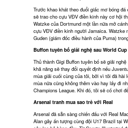
Trước khao khát theo đuổi giấc mơ bóng đá 
sẽ trao cho cựu VĐV điền kinh này cơ hội t
Watzke của Dortmund một lần nữa mở cánh c
cựu VĐV điền kinh người Jamaica. Watzke nói
Guden (giám đốc điều hành của Puma) trong
Buffon tuyên bố giải nghệ sau World Cup
Thủ thành Gigi Buffon tuyên bố sẽ giải nghệ
khả năng sẽ thay đổi quyết định nếu Juven
mùa giải cuối cùng của tôi, bởi vì tôi đã hà
mùa nữa cũng không thêm vào hay lấy đi nhữ
Champions League. Khi đó, tôi sẽ cố chơi đ
Arsenal tranh mua sao trẻ với Real
Arsenal đã sẵn sàng chiến đấu với Real Mad
Alan gây ấn tượng cùng đội U17 Brazil tại W