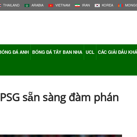
THAILAND
ARABIA
VIETNAM
IRAN
KOREA
MONGO
BÓNG ĐÁ ANH
BÓNG ĐÁ TÂY BAN NHA
UCL
CÁC GIẢI ĐẤU KH
: PSG sẵn sàng đàm phán