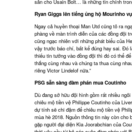
sân cho Usain Bolt… là những tin chính tron
Ryan Giggs lên tiếng ủng hộ Mourinho vụ 
Ngay cả huyền thoại Man Utd cũng tỏ ra ngạ
phàng về màn trình diễn của các đồng đội tro
cũng ngạc nhiên với những phát biểu của He
vậy trước báo chí, bất kể đúng hay sai. Đó 
thiếu tin tưởng vào đồng đội thì đó có thể đ
thắng cùng nhau và chúng ta thua cùng nhau
riêng Victor Lindelof nữa.”
PSG sẵn sàng đàm phán mua Coutinho
Dù đang sở hữu đội hình gồm rất nhiều ngô
chiêu mộ tiền vệ Philippe Coutinho của Liv
dự tính sẽ chi đậm để chiêu mộ tiền vệ Phi
mùa hè 2018. Nguồn thông tin này còn cho b
gặp người đại diện Kia Joorabchian của Cou
thời yêu cầu từ bỏ các cuộc đàm phán với B