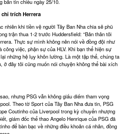
g bản tin chiều ngày 25/10.
chỉ trích Herrera
c nhiên khi tiền vệ người Tây Ban Nha chia sẻ phũ
ng trận thua 1-2 trước Huddersfield: “Bản thân tôi
rrera. Thực sự mình không nên nói về đồng đội như
là công việc, phận sự của HLV. Khi bạn thể hiện sự
ể lại những hệ lụy khôn lường. Là một tập thể, chúng ta
, ở đây tôi cũng muốn nói chuyện không thể bài xích
i sao, nhưng PSG vẫn không giấu diếm tham vọng
erpool. Theo tờ Sport của Tây Ban Nha đưa tin, PSG
lippe Coutinho của Liverpool trong kỳ chuyển nhượng
iết, giám đốc thể thao Angelo Henrique của PSG đã
tinho để bàn bạc về những điều khoản cá nhân, đồng
arca.