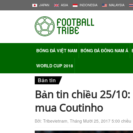
JAPAN
ASIA
INDONESIA
MALAYSIA
BÓNG ĐÁ VIỆT NAM
BÓNG ĐÁ ĐÔNG NAM Á
WORLD CUP 2018
Bản tin
Bản tin chiều 25/10
mua Coutinho
Bởi:
Tribevietnam
,
Tháng Mười 25, 2017 5:00 chiều