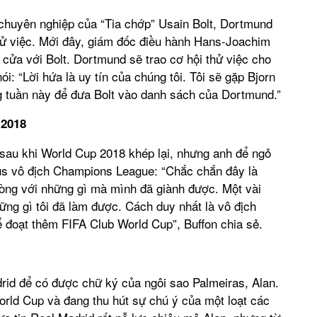
chuyên nghiệp của “Tia chớp” Usain Bolt, Dortmund
hử việc. Mới đây, giám đốc điều hành Hans-Joachim
ửa với Bolt. Dortmund sẽ trao cơ hội thử việc cho
: “Lời hứa là uy tín của chúng tôi. Tôi sẽ gặp Bjorn
 tuần này để đưa Bolt vào danh sách của Dortmund.”
 2018
 sau khi World Cup 2018 khép lại, nhưng anh để ngỏ
tus vô địch Champions League: “Chắc chắn đây là
i lòng với những gì mà mình đã giành được. Một vài
ng gì tôi đã làm được. Cách duy nhất là vô địch
ể đoạt thêm FIFA Club World Cup”, Buffon chia sẻ.
rid để có được chữ ký của ngôi sao Palmeiras, Alan.
orld Cup và đang thu hút sự chú ý của một loạt các