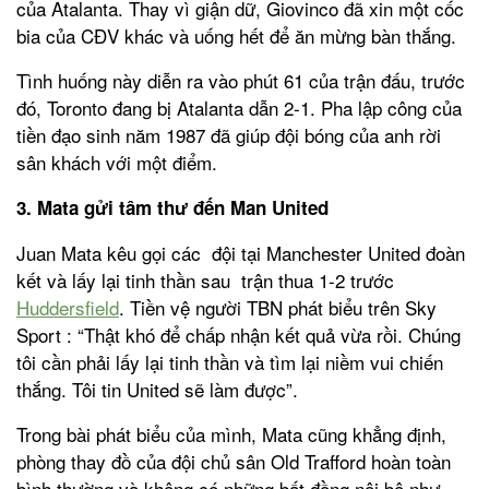
của Atalanta. Thay vì giận dữ, Giovinco đã xin một cốc
bia của CĐV khác và uống hết để ăn mừng bàn thắng.
Tình huống này diễn ra vào phút 61 của trận đấu, trước
đó, Toronto đang bị Atalanta dẫn 2-1. Pha lập công của
tiền đạo sinh năm 1987 đã giúp đội bóng của anh rời
sân khách với một điểm.
3. Mata gửi tâm thư đến Man United
Juan Mata kêu gọi các đội tại Manchester United đoàn
kết và lấy lại tinh thần sau trận thua 1-2 trước
Huddersfield
. Tiền vệ người TBN phát biểu trên Sky
Sport : “Thật khó để chấp nhận kết quả vừa rồi. Chúng
tôi cần phải lấy lại tinh thần và tìm lại niềm vui chiến
thắng. Tôi tin United sẽ làm được”.
Trong bài phát biểu của mình, Mata cũng khẳng định,
phòng thay đồ của đội chủ sân Old Trafford hoàn toàn
bình thường và không có những bất đồng nội bộ như