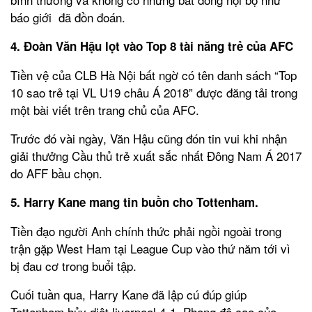
báo giới đã đồn đoán.
4. Đoàn Văn Hậu lọt vào Top 8 tài năng trẻ của AFC
Tiền vệ của CLB Hà Nội bất ngờ có tên danh sách “Top
10 sao trẻ tại VL U19 châu Á 2018” được đăng tải trong
một bài viết trên trang chủ của AFC.
Trước đó vài ngày, Văn Hậu cũng đón tin vui khi nhận
giải thưởng Cầu thủ trẻ xuất sắc nhất Đông Nam Á 2017
do AFF bầu chọn.
5. Harry Kane mang tin buồn cho Tottenham.
Tiền đạo người Anh chính thức phải ngồi ngoài trong
trận gặp West Ham tại League Cup vào thứ năm tới vì
bị đau cơ trong buổi tập.
Cuối tuần qua, Harry Kane đã lập cú đúp giúp
Tottenham hủy diệt liverpool 4-1. Phong độ cao của