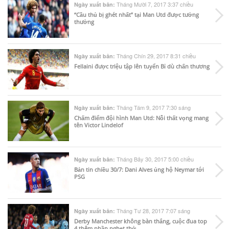
Tháng Mười 7, 2017 3:37 chiều
Ngày xuất bản:
“Cầu thủ bị ghét nhất” tại Man Utd được tưởng
thưởng
Tháng Chín 29, 2017 8:31 chiều
Ngày xuất bản:
Fellaini được triệu tập lên tuyển Bỉ dù chấn thương
Tháng Tám 9, 2017 7:30 sáng
Ngày xuất bản:
Chấm điểm đội hình Man Utd: Nỗi thất vọng mang
tên Victor Lindelof
Tháng Bảy 30, 2017 5:00 chiều
Ngày xuất bản:
Bản tin chiều 30/7: Dani Alves ủng hộ Neymar tới
PSG
Tháng Tư 28, 2017 7:07 sáng
Ngày xuất bản:
Derby Manchester không bàn thắng, cuộc đua top
4 thêm phần nghẹt thở