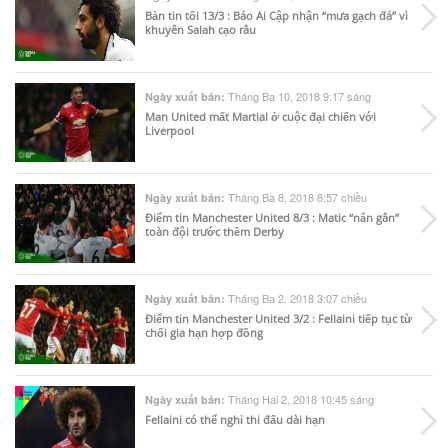
Bản tin tối 13/3 : Báo Ai Cập nhận “mưa gạch đá” vì
khuyên Salah cạo râu
Tháng Ba 10, 2018 9:17 sáng
Ngày xuất bản:
Man United mất Martial ở cuộc đại chiến với
Liverpool
Tháng Ba 8, 2018 8:57 chiều
Ngày xuất bản:
Điểm tin Manchester United 8/3 : Matic “nắn gân”
toàn đội trước thềm Derby
Tháng Ba 2, 2018 3:07 chiều
Ngày xuất bản:
Điểm tin Manchester United 3/2 : Fellaini tiếp tục từ
chối gia hạn hợp đồng
Tháng Hai 2, 2018 10:45 sáng
Ngày xuất bản:
Fellaini có thể nghỉ thi đấu dài hạn