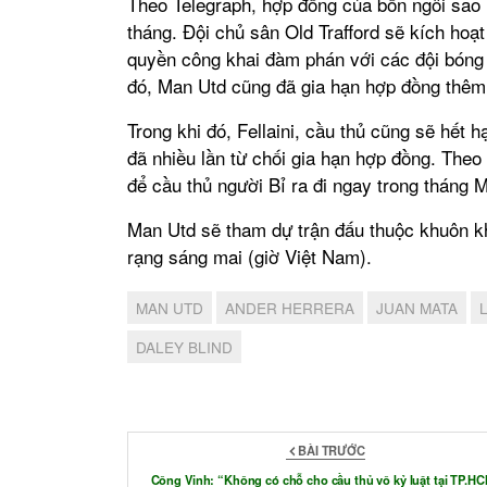
Theo Telegraph, hợp đồng của bốn ngôi sao
tháng. Đội chủ sân Old Trafford sẽ kích hoạt
quyền công khai đàm phán với các đội bóng
đó, Man Utd cũng đã gia hạn hợp đồng thêm
Trong khi đó, Fellaini, cầu thủ cũng sẽ hết
đã nhiều lần từ chối gia hạn hợp đồng. Theo
để cầu thủ người Bỉ ra đi ngay trong tháng 
Man Utd sẽ tham dự trận đấu thuộc khuôn k
rạng sáng mai (giờ Việt Nam).
MAN UTD
ANDER HERRERA
JUAN MATA
DALEY BLIND
BÀI TRƯỚC
Công Vinh: “Không có chỗ cho cầu thủ vô kỷ luật tại TP.H