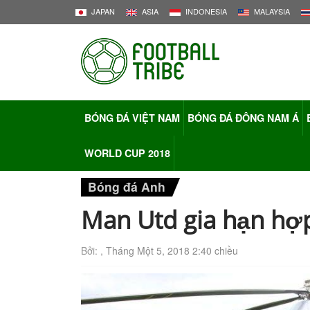
JAPAN
ASIA
INDONESIA
MALAYSIA
BÓNG ĐÁ VIỆT NAM
BÓNG ĐÁ ĐÔNG NAM Á
WORLD CUP 2018
Bóng đá Anh
Man Utd gia hạn hợp
Bởi: ,
Tháng Một 5, 2018 2:40 chiều