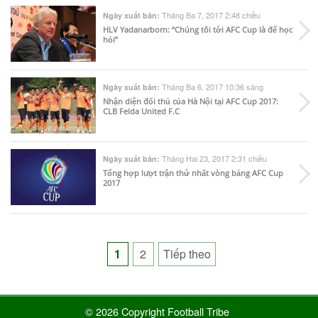
Tháng Ba 7, 2017 2:48 chiều
Ngày xuất bản:
HLV Yadanarborn: “Chúng tôi tới AFC Cup là để học
hỏi”
Tháng Ba 6, 2017 10:36 sáng
Ngày xuất bản:
Nhận diện đối thủ của Hà Nội tại AFC Cup 2017:
CLB Felda United F.C
Tháng Hai 23, 2017 2:31 chiều
Ngày xuất bản:
Tổng hợp lượt trận thứ nhất vòng bảng AFC Cup
2017
Posts
1
2
Tiếp theo
pagination
© 2026 Copyright Football Tribe