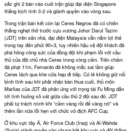
sắc ghi 2 bàn vào cuối trận giúp đại diện Singapore
thắng kịch tính 3-2 và giành quyền vào vòng sau.
Trong trận bán kết còn lại Ceres Negros đã có chiến
thắng nghẹt thở trước cựu vương Johor Darul Tazim
(JDT) trên sân nhà, đại diện Malaysia vẫn nắm lợi thế
trong tay đến phút 90+3, tuy nhiên hậu vệ đội khách đã
phá hỏng công sức của đồng đội khi phạm lỗi với cầu
thủ của đội chủ nhà Ceres trong vòng cấm. Trên chấm
đá phạt 11m, Fernardo đã không mắc sai lầm giúp
Ceres lách qua khe cửa hẹp đi tiếp. Có lẽ không giữ nổi
bình tĩnh sau khi phải nhận bàn thua cuối, thủ môn
Marlias của JDT đã phản ứng với trọng tài Fu Ming dẫn
tới tình huống xô xát giữa cầu thủ 2 đội sau đó. JDT
phải tự trách mình khi “cầm vàng rồi để vàng rơi” và
thêm lần nữa lỗi hẹn với chức vô địch AFC Cup.
Ở khu vực tây Á, Air Force Club (Iraq) và Al-Wahda
(Syria) giành quyền vào chung kết khu vực và đội thắng