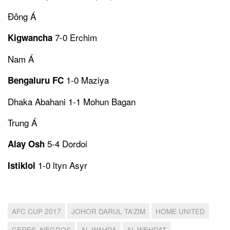
Đông Á
7-0 Erchim
Kigwancha
Nam Á
1-0 Maziya
Bengaluru FC
Dhaka Abahani 1-1 Mohun Bagan
Trung Á
5-4 Dordoi
Alay Osh
1-0 ltyn Asyr
Istiklol
AFC CUP 2017
JOHOR DARUL TA’ZIM
HOME UNITED
CERES–NEGROS
AL-WAHDA
AL-WEHDAT