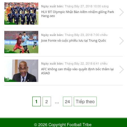
Tháng Bảy 27, 2018 10:00 sáng
Ngày xuất bản:
HLV ĐT Olympic Nhật Bản kiêm nhiệm giống Park
Hang-seo
Tháng Bảy 23, 2018 7:00 chiều
Ngày xuất bản:
Jose Fonte và cuộc phiêu lưu tại Trung Quốc
Tháng Bảy 22, 2018 6:41 chiều
Ngày xuất bản:
AFC không can thiệp vào quyết định bốc thăm lại
ASIAD
Posts
1
2
…
24
Tiếp theo
pagination
© 2026 Copyright Football Tribe