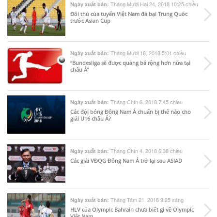
Tháng Mười Hai 24, 2018 10:25 chiều
Ngày xuất bản:
Đối thủ của tuyển Việt Nam đả bại Trung Quốc
trước Asian Cup
Tháng Mười 18, 2018 5:01 chiều
Ngày xuất bản:
“Bundesliga sẽ được quảng bá rộng hơn nữa tại
châu Á”
Tháng Chín 6, 2018 7:45 chiều
Ngày xuất bản:
Các đội bóng Đông Nam Á chuẩn bị thế nào cho
giải U16 châu Á?
Tháng Chín 4, 2018 6:38 chiều
Ngày xuất bản:
Các giải VĐQG Đông Nam Á trở lại sau ASIAD
Tháng Tám 21, 2018 9:25 sáng
Ngày xuất bản:
HLV của Olympic Bahrain chưa biết gì về Olympic
Việt Nam