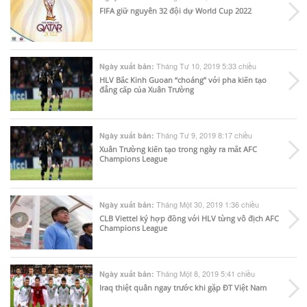
FIFA giữ nguyên 32 đội dự World Cup 2022
Tháng Tư 10, 2019 5:33 chiều
Ngày xuất bản:
HLV Bắc Kinh Guoan “choáng” với pha kiến tạo
đẳng cấp của Xuân Trường
Tháng Tư 9, 2019 8:17 chiều
Ngày xuất bản:
Xuân Trường kiến tạo trong ngày ra mắt AFC
Champions League
Tháng Một 30, 2019 1:36 chiều
Ngày xuất bản:
CLB Viettel ký hợp đồng với HLV từng vô địch AFC
Champions League
Tháng Một 8, 2019 5:41 chiều
Ngày xuất bản:
Iraq thiệt quân ngay trước khi gặp ĐT Việt Nam