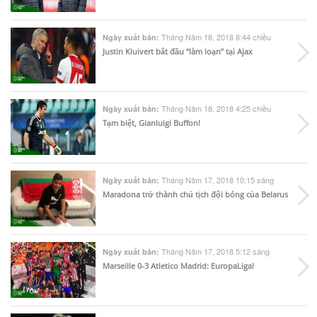
Tháng Năm 18, 2018 8:44 chiều
Ngày xuất bản:
Justin Kluivert bắt đầu “làm loạn” tại Ajax
Tháng Năm 18, 2018 4:25 chiều
Ngày xuất bản:
Tạm biệt, Gianluigi Buffon!
Tháng Năm 17, 2018 10:15 sáng
Ngày xuất bản:
Maradona trở thành chủ tịch đội bóng của Belarus
Tháng Năm 17, 2018 5:12 sáng
Ngày xuất bản:
Marseille 0-3 Atletico Madrid: EuropaLiga!