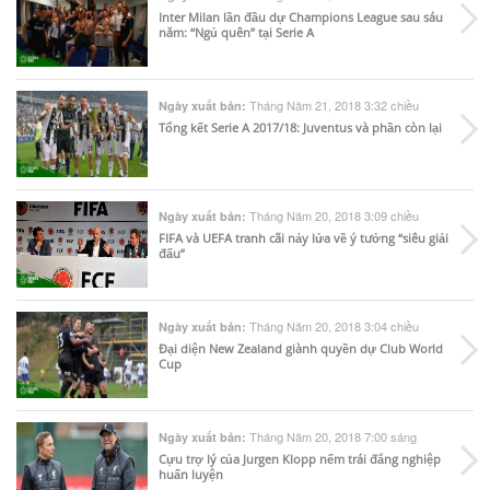
Inter Milan lần đầu dự Champions League sau sáu
năm: “Ngủ quên” tại Serie A
Tháng Năm 21, 2018 3:32 chiều
Ngày xuất bản:
Tổng kết Serie A 2017/18: Juventus và phần còn lại
Tháng Năm 20, 2018 3:09 chiều
Ngày xuất bản:
FIFA và UEFA tranh cãi nảy lửa về ý tưởng “siêu giải
đấu”
Tháng Năm 20, 2018 3:04 chiều
Ngày xuất bản:
Đại diện New Zealand giành quyền dự Club World
Cup
Tháng Năm 20, 2018 7:00 sáng
Ngày xuất bản:
Cựu trợ lý của Jurgen Klopp nếm trái đắng nghiệp
huấn luyện