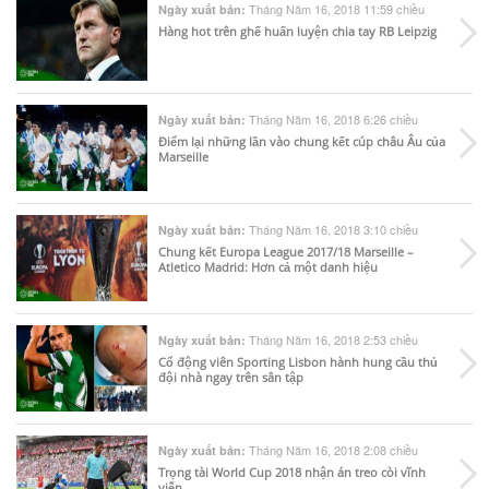
Tháng Năm 16, 2018 11:59 chiều
Ngày xuất bản:
Hàng hot trên ghế huấn luyện chia tay RB Leipzig
Tháng Năm 16, 2018 6:26 chiều
Ngày xuất bản:
Điểm lại những lần vào chung kết cúp châu Âu của
Marseille
Tháng Năm 16, 2018 3:10 chiều
Ngày xuất bản:
Chung kết Europa League 2017/18 Marseille –
Atletico Madrid: Hơn cả một danh hiệu
Tháng Năm 16, 2018 2:53 chiều
Ngày xuất bản:
Cổ động viên Sporting Lisbon hành hung cầu thủ
đội nhà ngay trên sân tập
Tháng Năm 16, 2018 2:08 chiều
Ngày xuất bản:
Trọng tài World Cup 2018 nhận án treo còi vĩnh
viễn