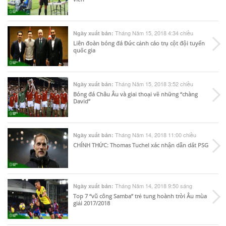
Tháng Năm 15, 2018 4:34 chiều
Ngày xuất bản:
Liên đoàn bóng đá Đức cảnh cáo trụ cột đội tuyển
quốc gia
Tháng Năm 15, 2018 3:52 chiều
Ngày xuất bản:
Bóng đá Châu Âu và giai thoại về những “chàng
David”
Tháng Năm 14, 2018 11:00 chiều
Ngày xuất bản:
CHÍNH THỨC: Thomas Tuchel xác nhận dẫn dắt PSG
Tháng Năm 14, 2018 9:50 sáng
Ngày xuất bản:
Top 7 “vũ công Samba” trẻ tung hoành trời Âu mùa
giải 2017/2018