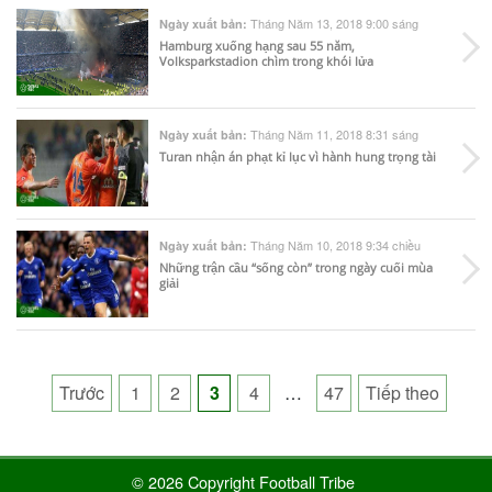
Tháng Năm 13, 2018 9:00 sáng
Ngày xuất bản:
Hamburg xuống hạng sau 55 năm,
Volksparkstadion chìm trong khói lửa
Tháng Năm 11, 2018 8:31 sáng
Ngày xuất bản:
Turan nhận án phạt kỉ lục vì hành hung trọng tài
Tháng Năm 10, 2018 9:34 chiều
Ngày xuất bản:
Những trận cầu “sống còn” trong ngày cuối mùa
giải
Posts
Trước
1
2
3
4
…
47
Tiếp theo
pagination
© 2026 Copyright Football Tribe