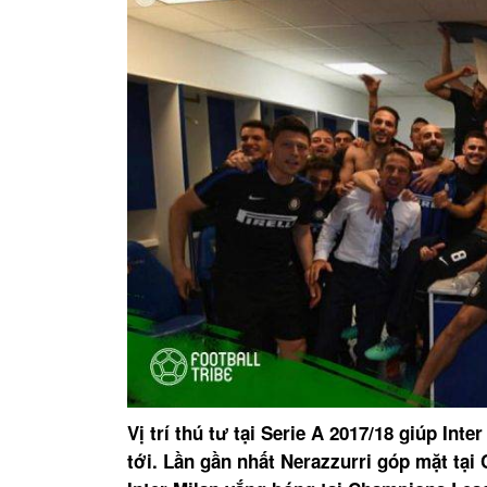
Vị trí thú tư tại Serie A 2017/18 giúp In
tới. Lần gần nhất Nerazzurri góp mặt tạ