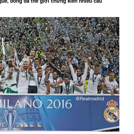
gue, bóng đá thế giới chứng kiến nhiều câu