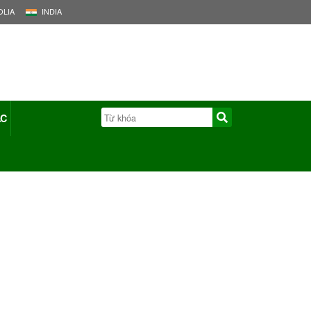
LIA
INDIA
ÁC