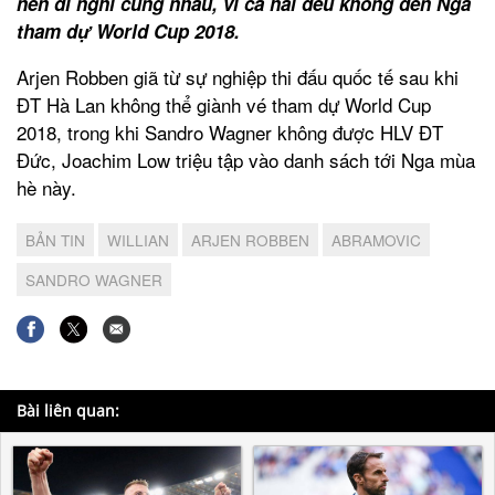
nên đi nghỉ cùng nhau, vì cả hai đều không đến Nga
tham dự World Cup 2018.
Arjen Robben giã từ sự nghiệp thi đấu quốc tế sau khi
ĐT Hà Lan không thể giành vé tham dự World Cup
2018, trong khi Sandro Wagner không được HLV ĐT
Đức, Joachim Low triệu tập vào danh sách tới Nga mùa
hè này.
BẢN TIN
WILLIAN
ARJEN ROBBEN
ABRAMOVIC
SANDRO WAGNER
Bài liên quan: