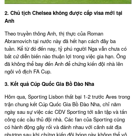
2. Chủ tịch Chelsea không được cấp visa mới tại
Anh
Theo truyền thông Anh, thị thực của Roman
Abramovich tại nước này đã hết hạn cách đây ba
tuần. Kể từ đó đến nay, tỷ phú người Nga vẫn chưa có
bất cứ diễn biến nào thuận lợi trong việc gia hạn. Ông
đã không thể bay đến Anh để chứng kiến đội nhà lên
ngôi vô địch FA Cup.
3. Kết quả Cúp Quốc Gia Bồ Đào Nha
Hôm qua, Sporting Lisbon thất bại 1-2 trước Aves trong
trận chung kết Cúp Quốc Gia Bồ Đào Nha, chỉ năm
ngày sau sự việc các CĐV Sporting tới sân tập và tấn
công các cầu thủ đội nhà. Các fan của Sporting cũng
có hành động gây rối và đánh nhau với cảnh sát địa
phương sau khi chứng kiến đội bóng này không thể vô