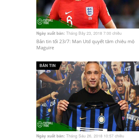
Tháng Bảy 23, 2018 7:00 chiều
Ngày xuất bản:
Bản tin tối 23/7: Man Utd quyết tâm chiêu mộ
Maguire
BẢN TIN
Tháng Sáu 26, 2018 10:57 chiều
Ngày xuất bản: