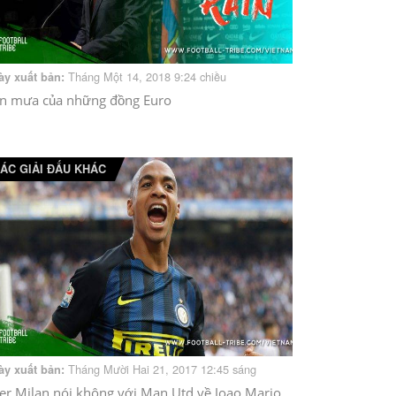
Tháng Một 14, 2018 9:24 chiều
ày xuất bản:
n mưa của những đồng Euro
ÁC GIẢI ĐẤU KHÁC
Tháng Mười Hai 21, 2017 12:45 sáng
ày xuất bản:
ter Milan nói không với Man Utd về Joao Mario