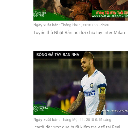
Tháng Hai 1, 2018 3:53 chiều
Ngày xuất bản:
Tuyển thủ Nhật Bản nói lời chia tay Inter Milan
BÓNG ĐÁ TÂY BAN NHA
Tháng Một 11, 2018 9:15 sáng
Ngày xuất bản:
Icardi đã vượt qua buổi kiểm tra y tế tại Real