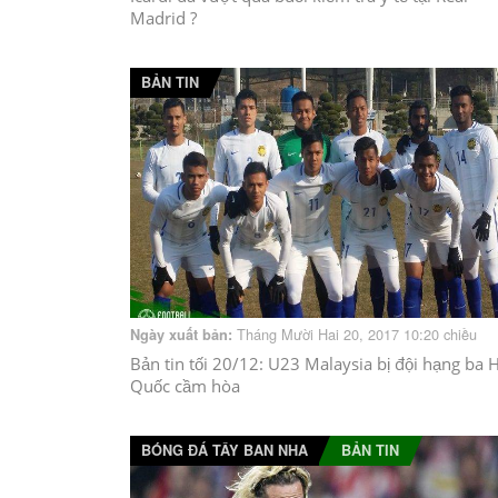
Madrid ?
BẢN TIN
Tháng Mười Hai 20, 2017 10:20 chiều
Ngày xuất bản:
Bản tin tối 20/12: U23 Malaysia bị đội hạng ba 
Quốc cầm hòa
BÓNG ĐÁ TÂY BAN NHA
BẢN TIN