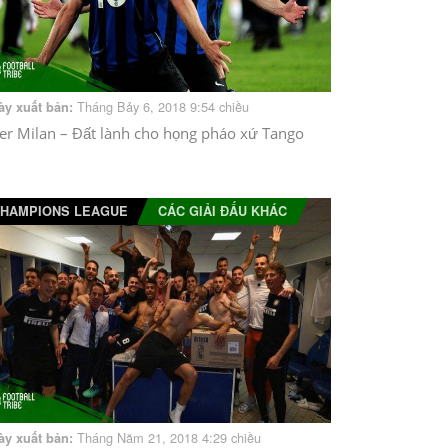
Tháng Bảy 6, 2018 9:54 chiều
ày xuất bản:
ter Milan – Đất lành cho họng pháo xứ Tango
HAMPIONS LEAGUE
CÁC GIẢI ĐẤU KHÁC
Tháng Năm 21, 2018 4:29 chiều
ày xuất bản: