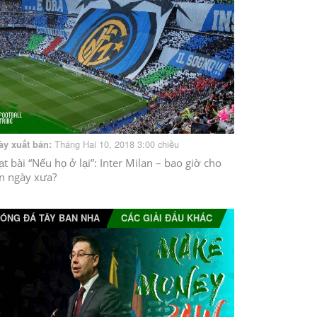
Tháng Hai 10, 2018 3:00 chiều
ày xuất bản:
ạt bài “Nếu họ ở lại”: Inter Milan – bao giờ cho
n ngày xưa?
ÓNG ĐÁ TÂY BAN NHA
CÁC GIẢI ĐẤU KHÁC