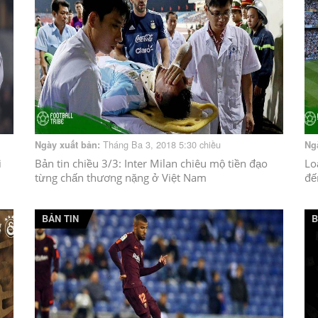
Tháng Ba 3, 2018 5:30 chiều
Ngày xuất bản:
Ng
i
Bản tin chiều 3/3: Inter Milan chiêu mộ tiền đạo
Lo
từng chấn thương nặng ở Việt Nam
đế
BẢN TIN
B