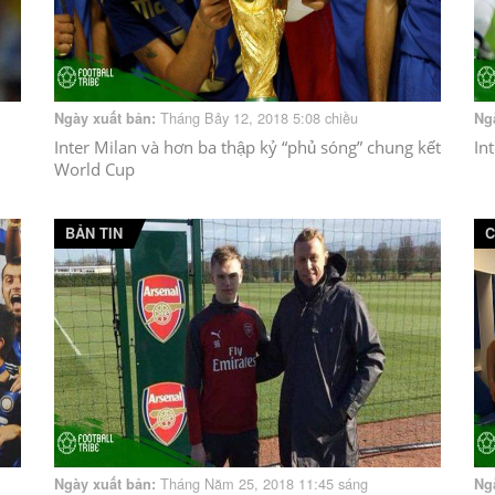
Tháng Bảy 12, 2018 5:08 chiều
Ngày xuất bản:
Ng
Inter Milan và hơn ba thập kỷ “phủ sóng” chung kết
In
World Cup
BẢN TIN
C
Tháng Năm 25, 2018 11:45 sáng
Ngày xuất bản:
Ng