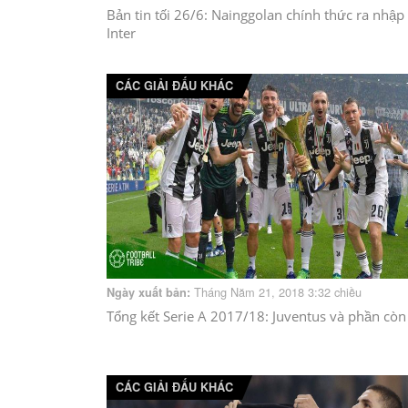
Bản tin tối 26/6: Nainggolan chính thức ra nhập
Inter
CÁC GIẢI ĐẤU KHÁC
Tháng Năm 21, 2018 3:32 chiều
Ngày xuất bản:
Tổng kết Serie A 2017/18: Juventus và phần còn 
CÁC GIẢI ĐẤU KHÁC