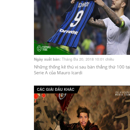
Tháng Ba 20, 2018 10:01 chiều
Ngày xuất bản:
Những thống kê thú vị sau bàn thắng thứ 100 tạ
Serie A của Mauro Icardi
CÁC GIẢI ĐẤU KHÁC