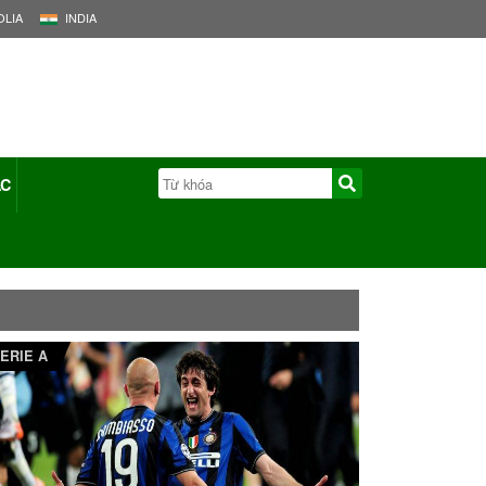
LIA
INDIA
ÁC
ERIE A