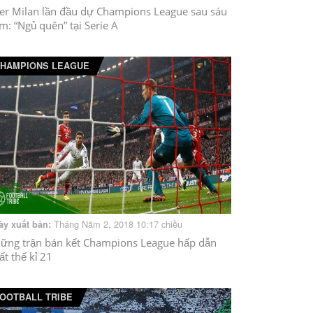
ter Milan lần đầu dự Champions League sau sáu
m: “Ngủ quên” tại Serie A
HAMPIONS LEAGUE
Tháng Năm 2, 2018 10:17 chiều
ày xuất bản:
ững trận bán kết Champions League hấp dẫn
ất thế kỉ 21
OOTBALL TRIBE