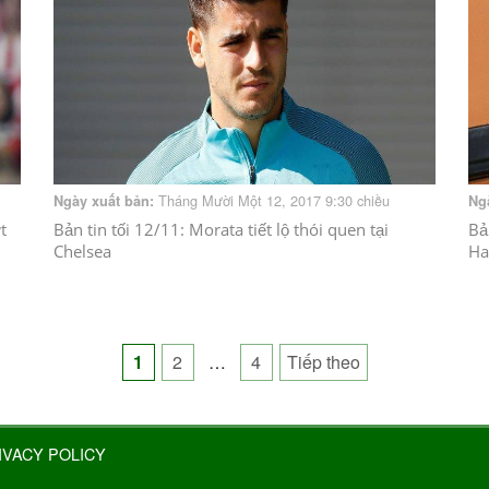
Tháng Mười Một 12, 2017 9:30 chiều
Ngày xuất bản:
Ng
t
Bản tin tối 12/11: Morata tiết lộ thói quen tại
Bả
Chelsea
Ha
Posts
1
2
…
4
Tiếp theo
pagination
IVACY POLICY