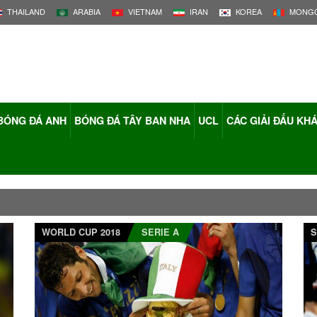
THAILAND
ARABIA
VIETNAM
IRAN
KOREA
MONGO
BÓNG ĐÁ ANH
BÓNG ĐÁ TÂY BAN NHA
UCL
CÁC GIẢI ĐẤU KH
WORLD CUP 2018
SERIE A
S