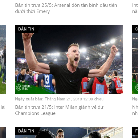
Bản tin trưa 25/5: Arsenal đón tân binh đầu tiên
In
dưới thời Emery
nă
BẢN TIN
C
Tháng Năm 21, 2018 12:09 chiều
Ngày xuất bản:
Ng
lại
Bản tin trưa 21/5: Inter Milan giành vé dự
Nh
Champions League
nh
BẢN TIN
F