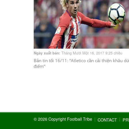
Tháng Mười Một 16, 2017 9:25 chiều
Ngày xuất bản:
Bản tin tối 16/11: “Atletico cần cải thiện khâu dứ
điểm”
© 2026 Copyright Football Tribe
CONTACT
PR