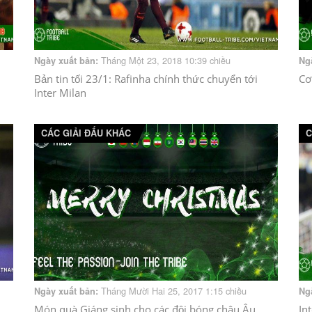
Tháng Một 23, 2018 10:39 chiều
Ngày xuất bản:
Ng
Bản tin tối 23/1: Rafinha chính thức chuyển tới
Cơ
Inter Milan
CÁC GIẢI ĐẤU KHÁC
C
Tháng Mười Hai 25, 2017 1:15 chiều
Ngày xuất bản:
Ng
Món quà Giáng sinh cho các đội bóng châu Âu
In