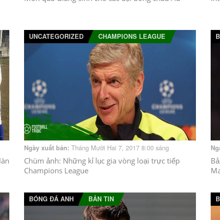
UNCATEGORIZED
CHAMPIONS LEAGUE
B
Tháng Mười Hai 7, 2017 8:00 sáng
Ngày xuất bản:
Ng
Hàn
Chùm ảnh: Những kỉ lục gia vòng loại trực tiếp
Bả
Champions League
Ma
BÓNG ĐÁ ANH
BẢN TIN
B