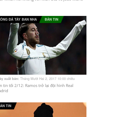
ÓNG ĐÁ TÂY BAN NHA
BẢN TIN
Tháng Mười Hai 2, 2017 10:00 chiều
ày xuất bản:
n tin tối 2/12: Ramos trở lại đội hình Real
drid
ẢN TIN