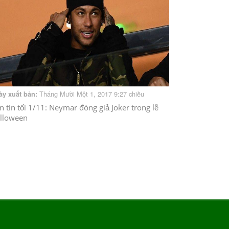
Tháng Mười Một 1, 2017 9:27 chiều
ày xuất bản:
n tin tối 1/11: Neymar đóng giả Joker trong lễ
lloween