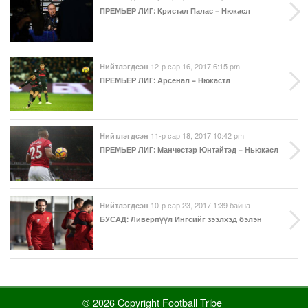
ПРЕМЬЕР ЛИГ
: Кристал Палас – Нюкасл
12-р сар 16, 2017 6:15 pm
Нийтлэгдсэн
ПРЕМЬЕР ЛИГ
: Арсенал – Нюкастл
11-р сар 18, 2017 10:42 pm
Нийтлэгдсэн
ПРЕМЬЕР ЛИГ
: Манчестэр Юнтайтэд – Ньюкасл
10-р сар 23, 2017 1:39 байна
Нийтлэгдсэн
БУСАД
: Ливерпүүл Ингсийг зээлхэд бэлэн
© 2026 Copyright Football Tribe