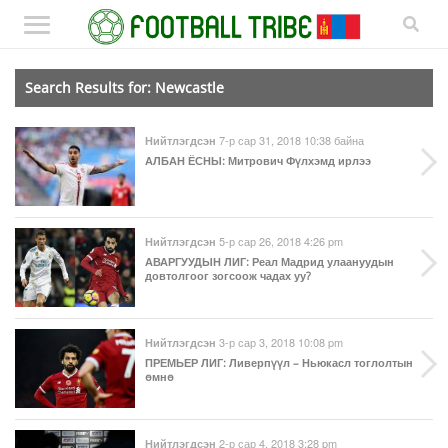
Search Results for: Newcastle
7-р сар 31, 2018 10:38 байна
Нийтлэгдсэн
АЛБАН ЁСНЫ
: Митрович Фүлхэмд ирлээ
5-р сар 26, 2018 4:26 pm
Нийтлэгдсэн
АВАРГУУДЫН ЛИГ
: Реал Мадрид улаануудын
довтолгоог зогсоож чадах уу?
3-р сар 3, 2018 10:08 pm
Нийтлэгдсэн
ПРЕМЬЕР ЛИГ
: Ливерпүүл – Ньюкасл тоглолтын
өмнө
2-р сар 4, 2018 3:28 pm
Нийтлэгдсэн