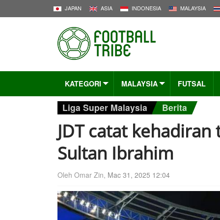
JAPAN
ASIA
INDONESIA
MALAYSIA
KATEGORI
MALAYSIA
FUTSAL
Liga Super Malaysia
Berita
JDT catat kehadiran 
Sultan Ibrahim
Oleh Omar Zin,
Mac 31, 2025 12:04