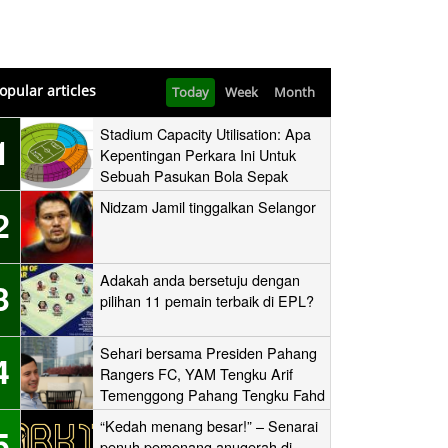
opular articles
Today
Week
Month
Stadium Capacity Utilisation: Apa
1
Kepentingan Perkara Ini Untuk
Sebuah Pasukan Bola Sepak
Nidzam Jamil tinggalkan Selangor
2
Adakah anda bersetuju dengan
3
pilihan 11 pemain terbaik di EPL?
Sehari bersama Presiden Pahang
4
Rangers FC, YAM Tengku Arif
Temenggong Pahang Tengku Fahd
Mua’adzam Shah Ibni Sultan Haji
“Kedah menang besar!” – Senarai
5
Ahmad Shah
penuh pemenang anugerah di