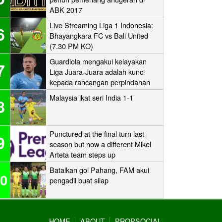
ABK 2017
Live Streaming Liga 1 Indonesia:
6
Bhayangkara FC vs Bali United
(7.30 PM KO)
Guardiola mengakui kelayakan
7
Liga Juara-Juara adalah kunci
kepada rancangan perpindahan
Man City
Malaysia ikat seri India 1-1
8
Punctured at the final turn last
9
season but now a different Mikel
Arteta team steps up
Batalkan gol Pahang, FAM akui
0
pengadil buat silap
HOME
ABOUT
PROPSOCIAL