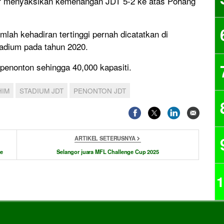
ir menyaksikan kemenangan JDT 5-2 ke atas Pohang
mlah kehadiran tertinggi pernah dicatatkan di
adium pada tahun 2020.
enonton sehingga 40,000 kapasiti.
HIM
STADIUM JDT
PENONTON JDT
ARTIKEL SETERUSNYA
te
Selangor juara MFL Challenge Cup 2025
1