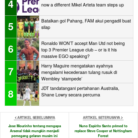
4
now a different Mikel Arteta team steps up
Batalkan gol Pahang, FAM akui pengadil buat
5
silap
Ronaldo WON’T accept Man Utd not being
6
top 3 Premier League club – or is it his
massive EGO speaking?
Harry Maguire mengatakan ayahnya
7
mengalami kecederaan tulang rusuk di
Wembley ‘stampede’
JDT tandatangani pertahanan Australia,
8
Shane Lowry secara percuma
ARTIKEL SEBELUMNYA
ARTIKEL SETERUSNYA
Jose Mourinho tentang mengapa
Nuno Espirito Santo primed to
Arsenal tidak mungkin menjadi
replace Steve Cooper at Nottingham
pemegang gelaran musim ini
Forest