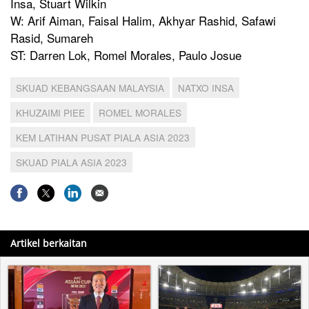
Insa, Stuart Wilkin
W: Arif Aiman, Faisal Halim, Akhyar Rashid, Safawi
Rasid, Sumareh
ST: Darren Lok, Romel Morales, Paulo Josue
SKUAD KEBANGSAAN MALAYSIA
NATXO INSA
KHUZAIMI PIEE
ROMEL MORALES
KEM LATIHAN PUSAT PIALA ASIA 2023
SKUAD PIALA ASIA 2023
Artikel berkaitan