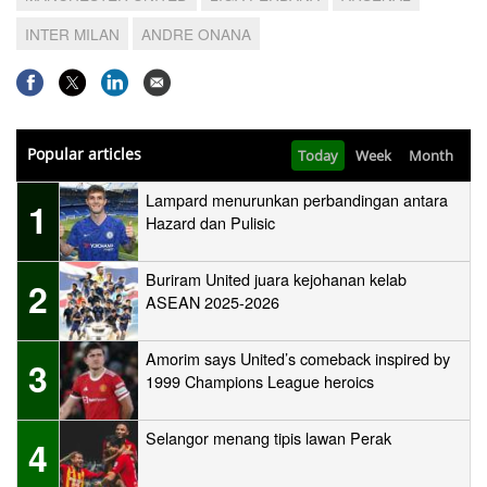
INTER MILAN
ANDRE ONANA
Popular articles
Today
Week
Month
Lampard menurunkan perbandingan antara
1
Hazard dan Pulisic
Buriram United juara kejohanan kelab
2
ASEAN 2025-2026
Amorim says United’s comeback inspired by
3
1999 Champions League heroics
Selangor menang tipis lawan Perak
4