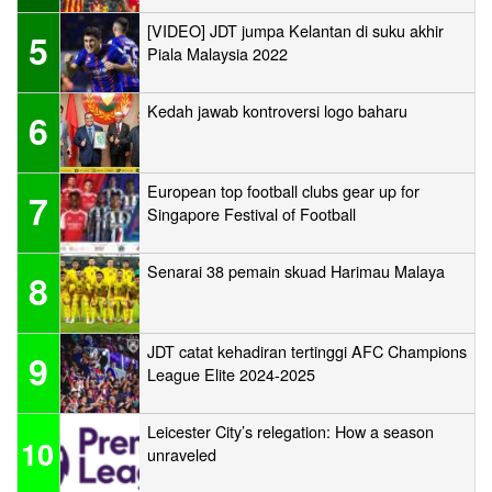
[VIDEO] JDT jumpa Kelantan di suku akhir
5
Piala Malaysia 2022
Kedah jawab kontroversi logo baharu
6
European top football clubs gear up for
7
Singapore Festival of Football
Senarai 38 pemain skuad Harimau Malaya
8
JDT catat kehadiran tertinggi AFC Champions
9
League Elite 2024-2025
Leicester City’s relegation: How a season
10
unraveled